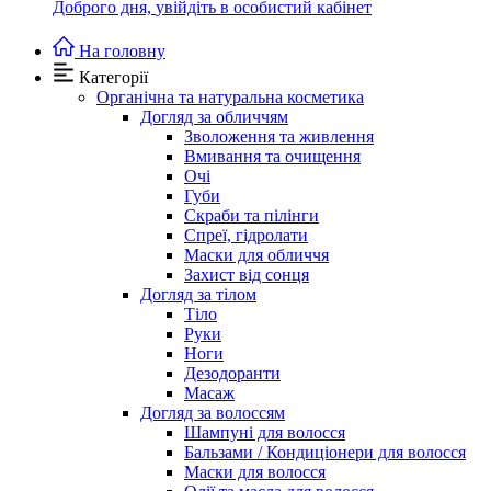
Доброго дня,
увійдіть в особистий кабінет
На головну
Категорії
Органічна та натуральна косметика
Догляд за обличчям
Зволоження та живлення
Вмивання та очищення
Очі
Губи
Скраби та пілінги
Спреї, гідролати
Маски для обличчя
Захист від сонця
Догляд за тілом
Тіло
Руки
Ноги
Дезодоранти
Масаж
Догляд за волоссям
Шампуні для волосся
Бальзами / Кондиціонери для волосся
Маски для волосся