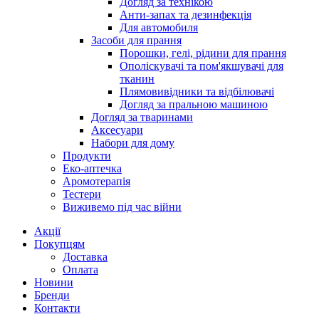
Догляд за технікою
Анти-запах та дезинфекція
Для автомобиля
Засоби для прання
Порошки, гелі, рідини для прання
Ополіскувачі та пом'якшувачі для
тканин
Плямовивідники та відбілювачі
Догляд за пральною машиною
Догляд за тваринами
Аксесуари
Набори для дому
Продукти
Еко-аптечка
Аромотерапія
Тестери
Виживемо під час війни
Акції
Покупцям
Доставка
Оплата
Новини
Бренди
Контакти