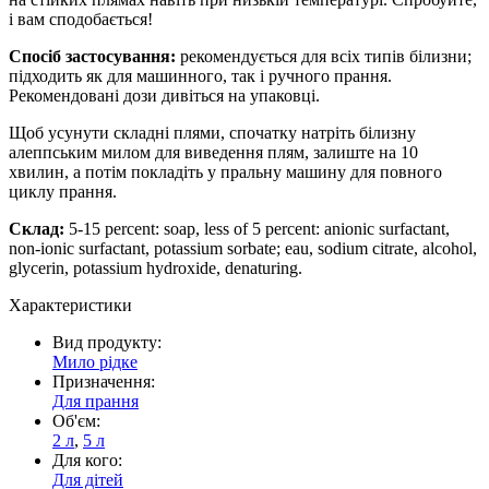
і вам сподобається!
Спосіб застосування:
рекомендується для всіх типів білизни;
підходить як для машинного, так і ручного прання.
Рекомендовані дози дивіться на упаковці.
Щоб усунути складні плями, спочатку натріть білизну
алеппським милом для виведення плям, залиште на 10
хвилин, а потім покладіть у пральну машину для повного
циклу прання.
Склад:
5-15 percent: soap, less of 5 percent: anionic surfactant,
non-ionic surfactant, potassium sorbate; eau, sodium citrate, alcohol,
glycerin, potassium hydroxide, denaturing.
Характеристики
Вид продукту:
Мило рідке
Призначення:
Для прання
Об'єм:
2 л
,
5 л
Для кого:
Для дітей