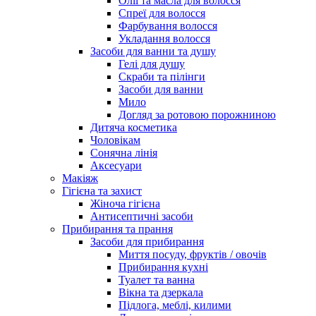
Олії та масла для волосся
Спреї для волосся
Фарбування волосся
Укладання волосся
Засоби для ванни та душу
Гелі для душу
Скраби та пілінги
Засоби для ванни
Мило
Догляд за ротовою порожниною
Дитяча косметика
Чоловікам
Сонячна лінія
Аксесуари
Макіяж
Гігієна та захист
Жіноча гігієна
Антисептичні засоби
Прибирання та прання
Засоби для прибирання
Миття посуду, фруктів / овочів
Прибирання кухні
Туалет та ванна
Вікна та дзеркала
Підлога, меблі, килими