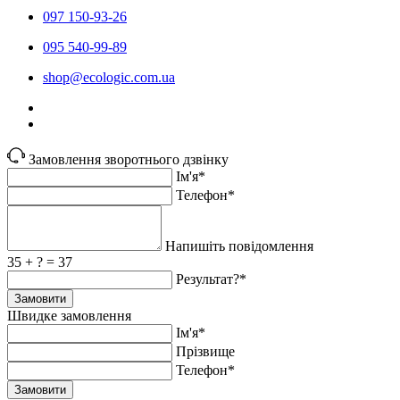
097 150-93-26
095 540-99-89
shoр@ecologic.com.ua
Замовлення зворотнього дзвінку
Ім'я*
Телефон*
Напишіть повідомлення
35 + ? = 37
Результат?*
Замовити
Швидке замовлення
Ім'я*
Прiзвище
Телефон*