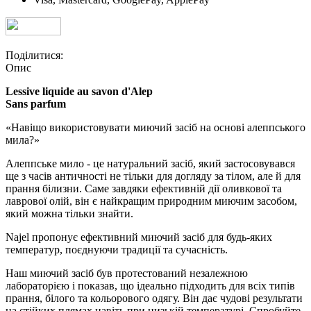
Поділитися:
Опис
Lessive liquide au savon d'Alep
Sans parfum
«Навіщо використовувати миючий засіб на основі алеппського
мила?»
Алеппське мило - це натуральний засіб, який застосовувався
ще з часів античності не тільки для догляду за тілом, але й для
прання білизни. Саме завдяки ефективній дії оливкової та
лаврової олій, він є найкращим природним миючим засобом,
який можна тільки знайти.
Najel пропонує ефективний миючий засіб для будь-яких
температур, поєднуючи традиції та сучасність.
Наш миючий засіб був протестований незалежною
лабораторією і показав, що ідеально підходить для всіх типів
прання, білого та кольорового одягу. Він дає чудові результати
на стійких плямах навіть при низькій температурі. Спробуйте,