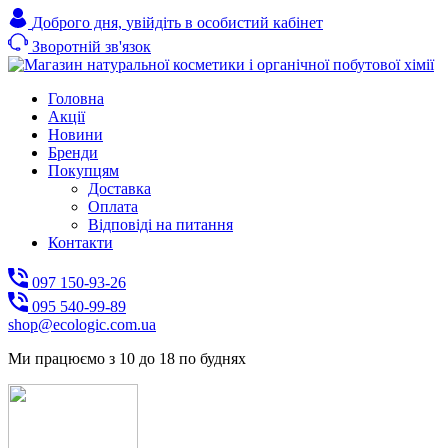
Доброго дня,
увійдіть в особистий кабінет
Зворотній зв'язок
Головна
Акції
Новини
Бренди
Покупцям
Доставка
Оплата
Відповіді на питання
Контакти
097 150-93-26
095 540-99-89
shoр@ecologic.com.ua
Ми працюємо з 10 до 18 по буднях