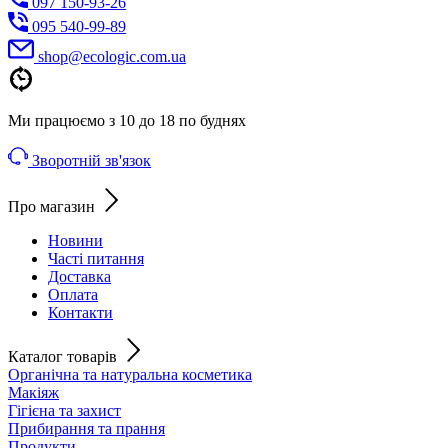
097 150-93-26
095 540-99-89
shoр@ecologic.com.ua
Ми працюємо з 10 до 18 по буднях
Зворотній зв'язок
Про магазин
Новини
Часті питання
Доставка
Оплата
Контакти
Каталог товарів
Органічна та натуральна косметика
Макіяж
Гігієна та захист
Прибирання та прання
Продукти