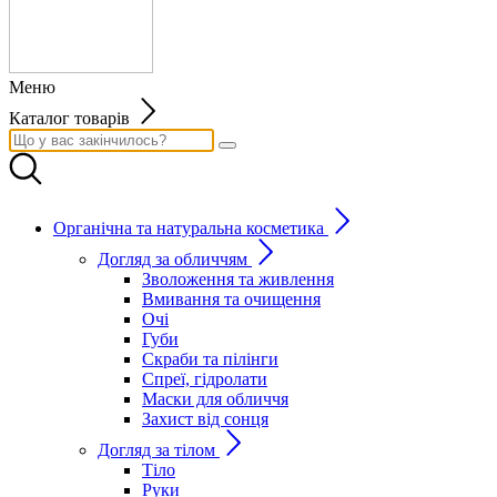
Меню
Каталог товарів
Органічна та натуральна косметика
Догляд за обличчям
Зволоження та живлення
Вмивання та очищення
Очі
Губи
Скраби та пілінги
Спреї, гідролати
Маски для обличчя
Захист від сонця
Догляд за тілом
Тіло
Руки