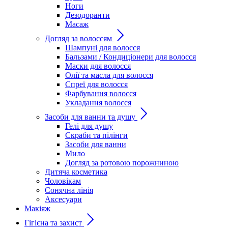
Ноги
Дезодоранти
Масаж
Догляд за волоссям
Шампуні для волосся
Бальзами / Кондиціонери для волосся
Маски для волосся
Олії та масла для волосся
Спреї для волосся
Фарбування волосся
Укладання волосся
Засоби для ванни та душу
Гелі для душу
Скраби та пілінги
Засоби для ванни
Мило
Догляд за ротовою порожниною
Дитяча косметика
Чоловікам
Сонячна лінія
Аксесуари
Макіяж
Гігієна та захист