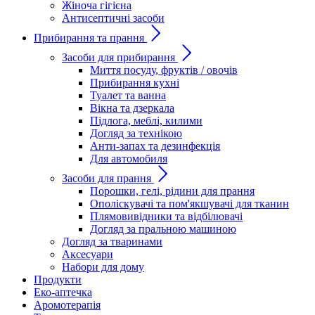
Жіноча гігієна
Антисептичні засоби
Прибирання та прання
Засоби для прибирання
Миття посуду, фруктів / овочів
Прибирання кухні
Туалет та ванна
Вікна та дзеркала
Підлога, меблі, килими
Догляд за технікою
Анти-запах та дезинфекція
Для автомобиля
Засоби для прання
Порошки, гелі, рідини для прання
Ополіскувачі та пом'якшувачі для тканин
Плямовивідники та відбілювачі
Догляд за пральною машиною
Догляд за тваринами
Аксесуари
Набори для дому
Продукти
Еко-аптечка
Аромотерапія