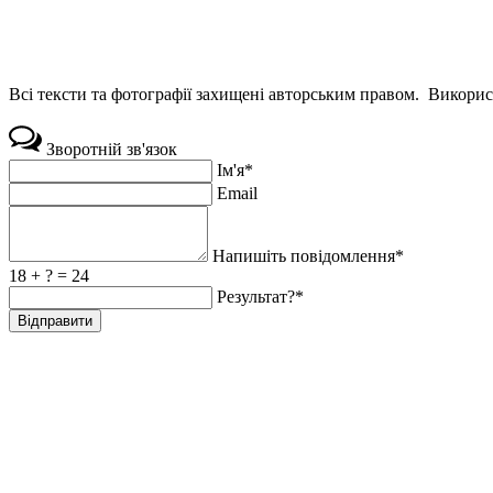
Всі тексти та фотографії захищені авторським правом. Використ
Зворотній зв'язок
Ім'я*
Email
Напишіть повідомлення*
18 + ? = 24
Результат?*
Відправити