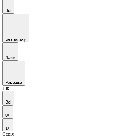
Всі
Без запаху
Лайм
Ромашка
Вік
Всі
0+
1+
Серія