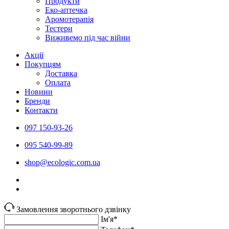
Продукти
Еко-аптечка
Аромотерапія
Тестери
Виживемо під час війни
Акції
Покупцям
Доставка
Оплата
Новини
Бренди
Контакти
097 150-93-26
095 540-99-89
shoр@ecologic.com.ua
Замовлення зворотнього дзвінку
Ім'я*