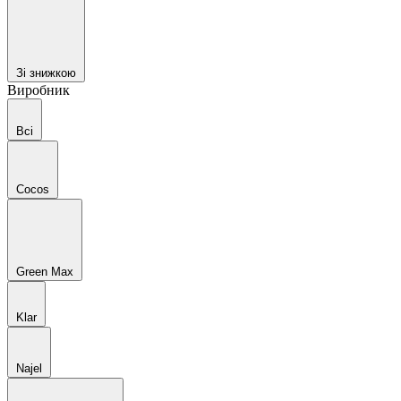
Зі знижкою
Виробник
Всі
Cocos
Green Max
Klar
Najel