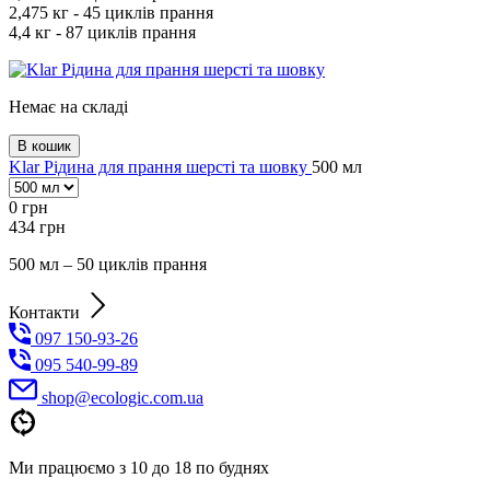
2,475 кг - 45 циклів прання
4,4 кг - 87 циклів прання
Немає на складі
В кошик
Klar Рідина для прання шерсті та шовку
500 мл
0
грн
434
грн
500 мл – 50 циклів прання
Контакти
097 150-93-26
095 540-99-89
shoр@ecologic.com.ua
Ми працюємо з 10 до 18 по буднях