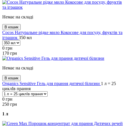
Немає на складі
В кошик
Cocos Натуральне рідке мило Кокосове для посуду, фруктів та
іграшок
350 мл
0
грн
170
грн
Немає на складі
В кошик
Organics Sensitive Гель для прання дитячої білизни
1 л = 25
циклІв прання
0
грн
250
грн
1 л