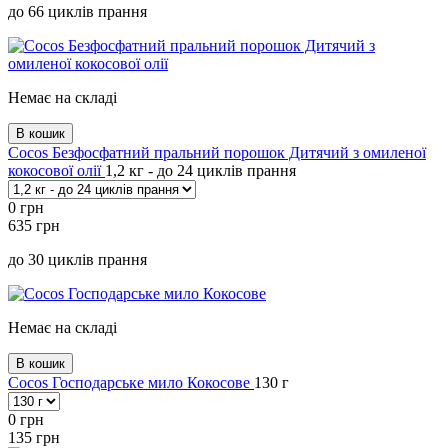
до 66 циклів прання
Немає на складі
В кошик
Cocos Безфосфатний пральний порошок Дитячий з омиленої
кокосової олії
1,2 кг - до 24 циклів прання
0
грн
635
грн
до 30 циклів прання
Немає на складі
В кошик
Cocos Господарське мило Кокосове
130 г
0
грн
135
грн