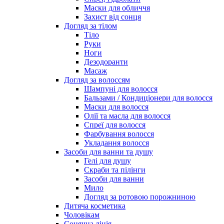
Маски для обличчя
Захист від сонця
Догляд за тілом
Тіло
Руки
Ноги
Дезодоранти
Масаж
Догляд за волоссям
Шампуні для волосся
Бальзами / Кондиціонери для волосся
Маски для волосся
Олії та масла для волосся
Спреї для волосся
Фарбування волосся
Укладання волосся
Засоби для ванни та душу
Гелі для душу
Скраби та пілінги
Засоби для ванни
Мило
Догляд за ротовою порожниною
Дитяча косметика
Чоловікам
Сонячна лінія