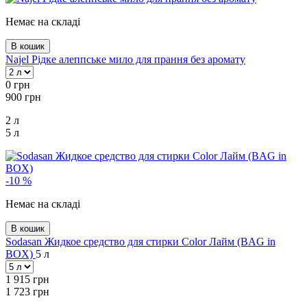
Немає на складі
В кошик
Najel Рідке алеппське мило для прання без аромату
0
грн
900
грн
2 л
5 л
-10 %
Немає на складі
В кошик
Sodasan Жидкое средство для стирки Color Лайм (BAG in
BOX)
5 л
1 915
грн
1 723
грн