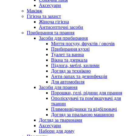
Аксесуари
Макіяж
Гігієна та захист
Жіноча гігієна
Антисептичні засоби
Прибирання та прання
Засоби для прибирання
Миття посуду, фруктів / овочів
Прибирання кухні
Туалет та ванна
Вікна та дзеркала
Підлога, меблі, килими
Догляд за технікою
Анти-запах та дезинфекція
Для автомобиля
Засоби для прання
Порошки, гелі, рідини для прання
Ополіскувачі та пом'якшувачі для
тканин
Плямовивідники та відбілювачі
Догляд за пральною машиною
Догляд за тваринами
Аксесуари
Набори для дому