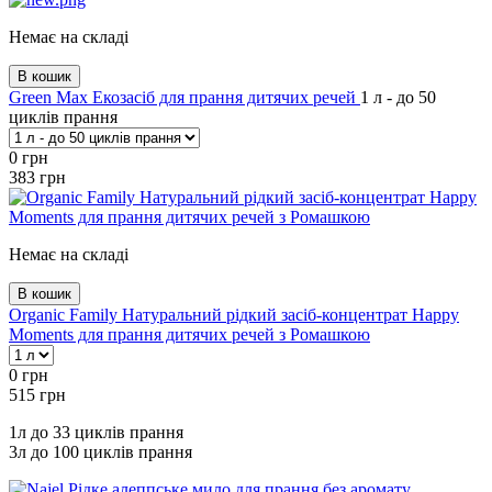
Немає на складі
В кошик
Green Max Екозасіб для прання дитячих речей
1 л - до 50
циклів прання
0
грн
383
грн
Немає на складі
В кошик
Organic Family Натуральний рідкий засіб-концентрат Happy
Moments для прання дитячих речей з Ромашкою
0
грн
515
грн
1л до 33 циклів прання
3л до 100 циклів прання