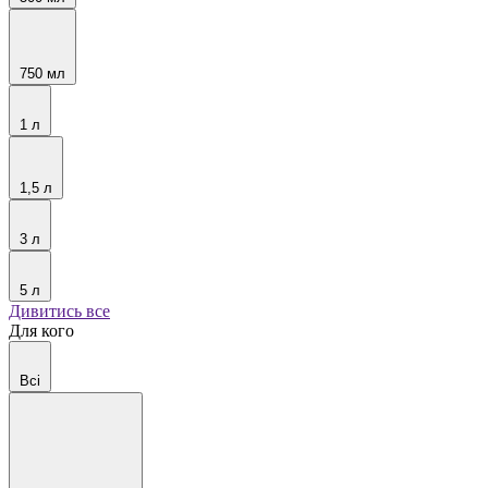
750 мл
1 л
1,5 л
3 л
5 л
Дивитись все
Для кого
Всі