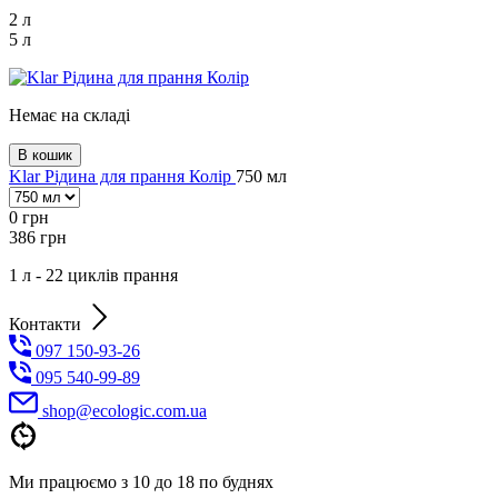
2 л
5 л
Немає на складі
В кошик
Klar Рідина для прання Колір
750 мл
0
грн
386
грн
1 л - 22 циклів прання
Контакти
097 150-93-26
095 540-99-89
shoр@ecologic.com.ua
Ми працюємо з 10 до 18 по буднях