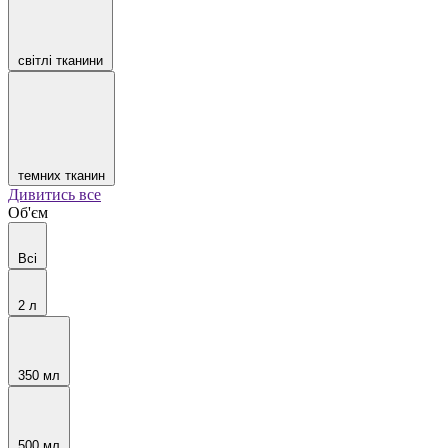
світлі тканини
темних тканин
Дивитись все
Об'єм
Всі
2 л
350 мл
500 мл