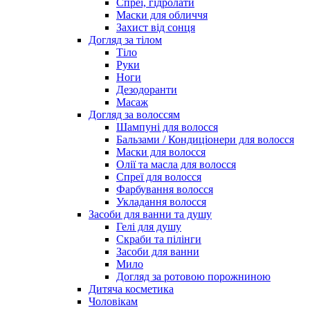
Спреї, гідролати
Маски для обличчя
Захист від сонця
Догляд за тілом
Тіло
Руки
Ноги
Дезодоранти
Масаж
Догляд за волоссям
Шампуні для волосся
Бальзами / Кондиціонери для волосся
Маски для волосся
Олії та масла для волосся
Спреї для волосся
Фарбування волосся
Укладання волосся
Засоби для ванни та душу
Гелі для душу
Скраби та пілінги
Засоби для ванни
Мило
Догляд за ротовою порожниною
Дитяча косметика
Чоловікам