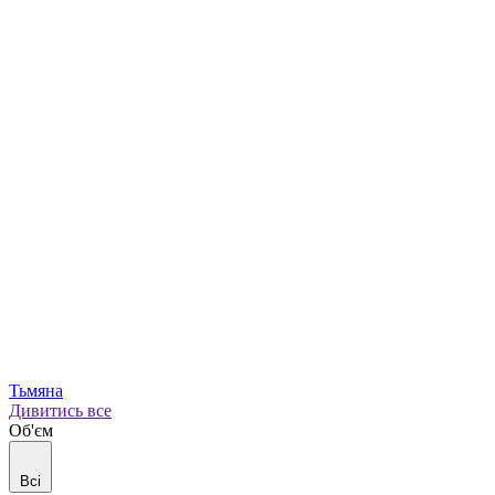
Тьмяна
Дивитись все
Об'єм
Всі