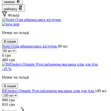
назвою
рейтингу
Фільтр
Немає на складі
В кошик
Najel Олія абрикосових кісточок
80 мл
0
грн
480
грн
-10 %
Немає на складі
В кошик
BIOselect Organic Розслаблююча масажна олія для тіла
100 мл
900
грн
810
грн