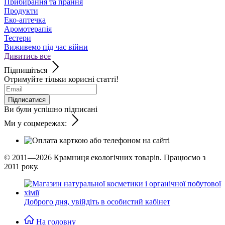
Прибирання та прання
Продукти
Еко-аптечка
Аромотерапія
Тестери
Виживемо під час війни
Дивитись все
Підпишіться
Отримуйте тільки корисні статті!
Підписатися
Ви були успішно підписані
Ми у соцмережах:
© 2011—2026
Крамниця екологічних товарів. Працюємо з
2011 року.
Доброго дня,
увійдіть в особистий кабінет
На головну