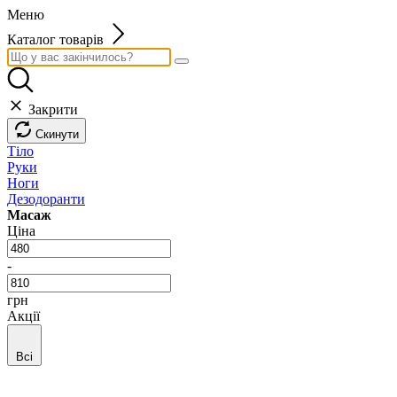
Меню
Каталог товарів
Закрити
Скинути
Тіло
Руки
Ноги
Дезодоранти
Масаж
Ціна
-
грн
Акції
Всі