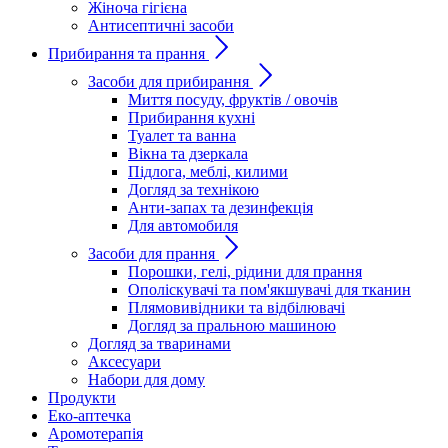
Жіноча гігієна
Антисептичні засоби
Прибирання та прання
Засоби для прибирання
Миття посуду, фруктів / овочів
Прибирання кухні
Туалет та ванна
Вікна та дзеркала
Підлога, меблі, килими
Догляд за технікою
Анти-запах та дезинфекція
Для автомобиля
Засоби для прання
Порошки, гелі, рідини для прання
Ополіскувачі та пом'якшувачі для тканин
Плямовивідники та відбілювачі
Догляд за пральною машиною
Догляд за тваринами
Аксесуари
Набори для дому
Продукти
Еко-аптечка
Аромотерапія