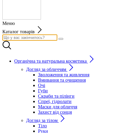
Меню
Каталог товарів
Органічна та натуральна косметика
Догляд за обличчям
Зволоження та живлення
Вмивання та очищення
Очі
Губи
Скраби та пілінги
Спреї, гідролати
Маски для обличчя
Захист від сонця
Догляд за тілом
Тіло
Руки