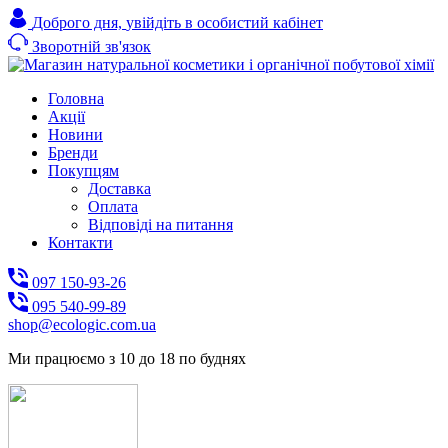
Доброго дня,
увійдіть в особистий кабінет
Зворотній зв'язок
Головна
Акції
Новини
Бренди
Покупцям
Доставка
Оплата
Відповіді на питання
Контакти
097 150-93-26
095 540-99-89
shoр@ecologic.com.ua
Ми працюємо з 10 до 18 по буднях