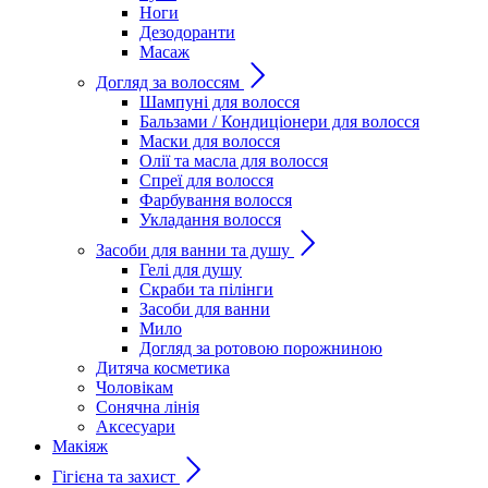
Ноги
Дезодоранти
Масаж
Догляд за волоссям
Шампуні для волосся
Бальзами / Кондиціонери для волосся
Маски для волосся
Олії та масла для волосся
Спреї для волосся
Фарбування волосся
Укладання волосся
Засоби для ванни та душу
Гелі для душу
Скраби та пілінги
Засоби для ванни
Мило
Догляд за ротовою порожниною
Дитяча косметика
Чоловікам
Сонячна лінія
Аксесуари
Макіяж
Гігієна та захист