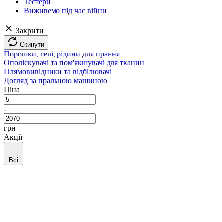
Тестери
Виживемо під час війни
Закрити
Скинути
Порошки, гелі, рідини для прання
Ополіскувачі та пом'якшувачі для тканин
Плямовивідники та відбілювачі
Догляд за пральною машиною
Ціна
-
грн
Акції
Всі