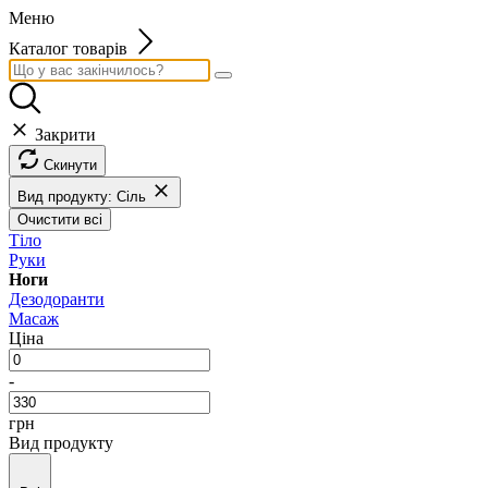
Меню
Каталог товарів
Закрити
Скинути
Вид продукту: Сіль
Очистити всі
Тіло
Руки
Ноги
Дезодоранти
Масаж
Ціна
-
грн
Вид продукту