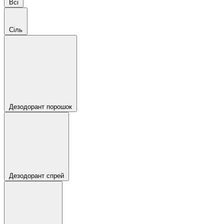
Всі
Сіль
Дезодорант порошок
Дезодорант спрей