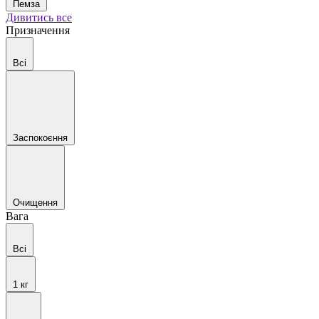
Пемза
Дивитись все
Призначення
Всі
Заспокоєння
Очищення
Вага
Всі
1 кг