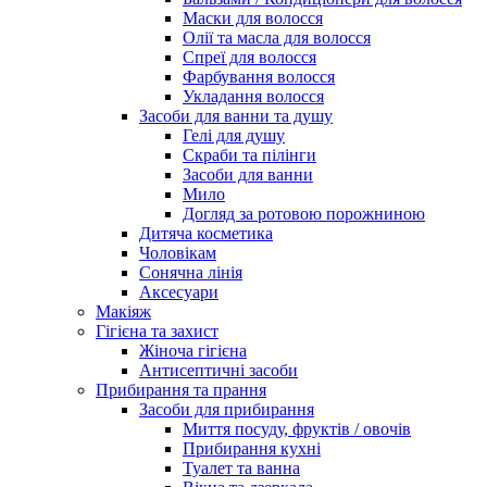
Маски для волосся
Олії та масла для волосся
Спреї для волосся
Фарбування волосся
Укладання волосся
Засоби для ванни та душу
Гелі для душу
Скраби та пілінги
Засоби для ванни
Мило
Догляд за ротовою порожниною
Дитяча косметика
Чоловікам
Сонячна лінія
Аксесуари
Макіяж
Гігієна та захист
Жіноча гігієна
Антисептичні засоби
Прибирання та прання
Засоби для прибирання
Миття посуду, фруктів / овочів
Прибирання кухні
Туалет та ванна