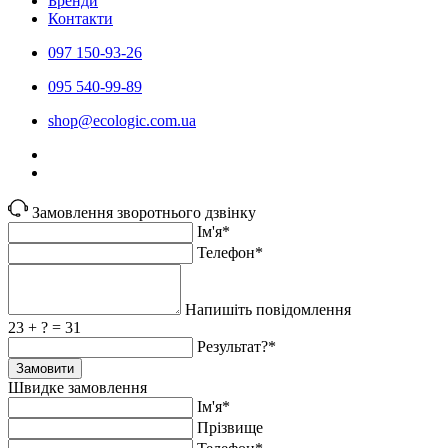
Бренди
Контакти
097 150-93-26
095 540-99-89
shoр@ecologic.com.ua
Замовлення зворотнього дзвінку
Ім'я*
Телефон*
Напишіть повідомлення
23 + ? = 31
Результат?*
Замовити
Швидке замовлення
Ім'я*
Прiзвище