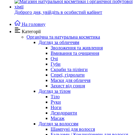
Доброго дня,
увійдіть в особистий кабінет
На головну
Категорії
Органічна та натуральна косметика
Догляд за обличчям
Зволоження та живлення
Вмивання та очищення
Очі
Губи
Скраби та пілінги
Спреї, гідролати
Маски для обличчя
Захист від сонця
Догляд за тілом
Тіло
Руки
Ноги
Дезодоранти
Масаж
Догляд за волоссям
Шампуні для волосся
Бальзами / Кондиціонери для волосся