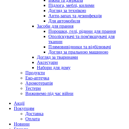
Вікна та дзеркала
Підлога, меблі, килими
Догляд за технікою
Анти-запах та дезинфекція
Для автомобиля
Засоби для прання
Порошки, гелі, рідини для прання
Ополіскувачі та пом'якшувачі для
тканин
Плямовивідники та відбілювачі
Догляд за пральною машиною
Догляд за тваринами
Аксесуари
Набори для дому
Продукти
Еко-аптечка
Аромотерапія
Тестери
Виживемо під час війни
Акції
Покупцям
Доставка
Оплата
Новини