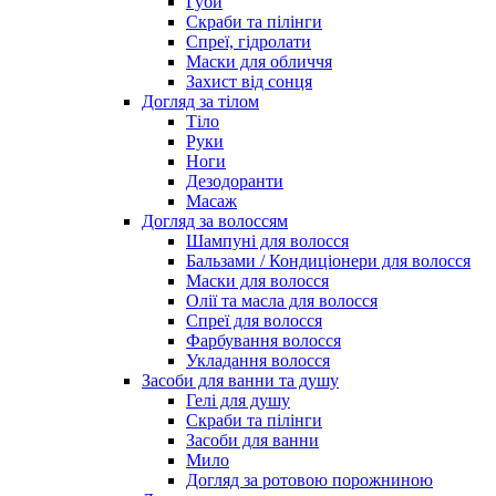
Губи
Скраби та пілінги
Спреї, гідролати
Маски для обличчя
Захист від сонця
Догляд за тілом
Тіло
Руки
Ноги
Дезодоранти
Масаж
Догляд за волоссям
Шампуні для волосся
Бальзами / Кондиціонери для волосся
Маски для волосся
Олії та масла для волосся
Спреї для волосся
Фарбування волосся
Укладання волосся
Засоби для ванни та душу
Гелі для душу
Скраби та пілінги
Засоби для ванни
Мило
Догляд за ротовою порожниною