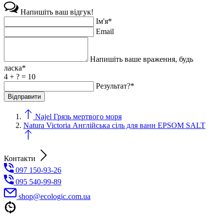
Напишіть ваш відгук!
Ім'я*
Email
Напишіть ваше враження, будь
ласка*
4 + ? = 10
Результат?*
Najel Грязь мертвого моря
Natura Victoria Англійська сіль для ванн EPSOM SALT
Контакти
097 150-93-26
095 540-99-89
shoр@ecologic.com.ua