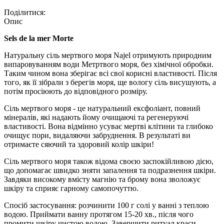
Поділитися:
Опис
Sels de la mer Morte
Натуральну сіль мертвого моря Najel отримують природним
випаровуванням води Метртвого моря, без хімічної обробки.
Таким чином вона зберігає всі свої корисні властивості. Після
того, як її зібрали з берегів моря, ще вологу сіль висушують, а
потім просіюють до відповідного розміру.
Сіль мертвого моря - це натуральний ексфоліант, повний
мінералів, які надають йому очищаючі та регенеруючі
властивості. Вона відмінно усуває мертві клітини та глибоко
очищує пори, видаляючи забруднення. В результаті ви
отримаєте сяючий та здоровий колір шкіри!
Сіль мертвого моря також відома своєю заспокійливою дією,
що допомагає швидко зняти запалення та подразнення шкіри.
Завдяки високому вмісту магнію та брому вона зволожує
шкіру та сприяє гарному самопочуттю.
Спосіб застосування: розчинити 100 г солі у ванні з теплою
водою. Приймати ванну протягом 15-20 хв., після чого
промити шкіру чистою водою. Завершити ритуал краси