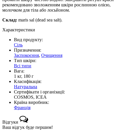
рекомендовано зволоженням шкіри рослинною олією,
молочком для тіла або лосьйоном.
Склад:
maris sal (dead sea salt).
Характеристики
Вид продукту:
Сіль
Призначення:
Заспокоєння
,
Очищення
Тип шкіри:
Всі типи
Вага:
1 кг, 180 г
Класифікація:
Натуральна
Сертифікати і організації:
COSMOS, ICEA
Країна виробник:
Франція
Відгуки
Ваш відгук буде першим!