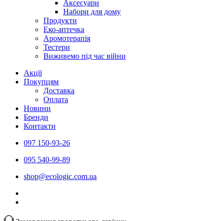
Аксесуари
Набори для дому
Продукти
Еко-аптечка
Аромотерапія
Тестери
Виживемо під час війни
Акції
Покупцям
Доставка
Оплата
Новини
Бренди
Контакти
097 150-93-26
095 540-99-89
shoр@ecologic.com.ua