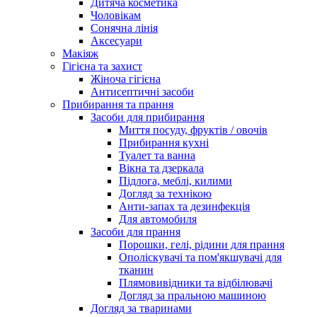
Дитяча косметика
Чоловікам
Сонячна лінія
Аксесуари
Макіяж
Гігієна та захист
Жіноча гігієна
Антисептичні засоби
Прибирання та прання
Засоби для прибирання
Миття посуду, фруктів / овочів
Прибирання кухні
Туалет та ванна
Вікна та дзеркала
Підлога, меблі, килими
Догляд за технікою
Анти-запах та дезинфекція
Для автомобиля
Засоби для прання
Порошки, гелі, рідини для прання
Ополіскувачі та пом'якшувачі для
тканин
Плямовивідники та відбілювачі
Догляд за пральною машиною
Догляд за тваринами