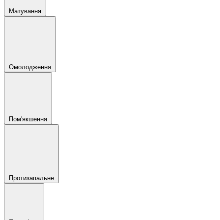
Матування
Омолодження
Пом'якшення
Протизапальне