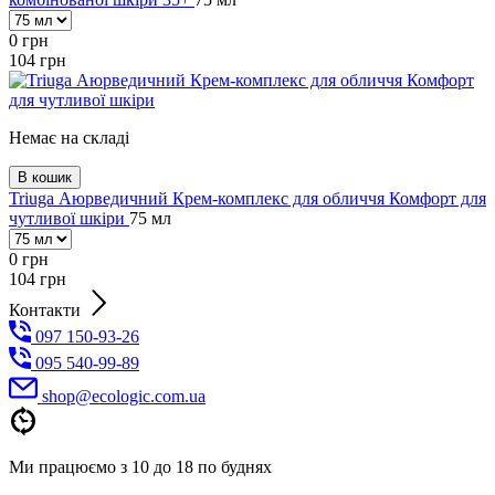
0
грн
104
грн
Немає на складі
В кошик
Triuga Аюрведичний Крем-комплекс для обличчя Комфорт для
чутливої шкіри
75 мл
0
грн
104
грн
Контакти
097 150-93-26
095 540-99-89
shoр@ecologic.com.ua
Ми працюємо з 10 до 18 по буднях