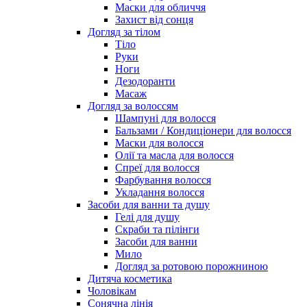
Маски для обличчя
Захист від сонця
Догляд за тілом
Тіло
Руки
Ноги
Дезодоранти
Масаж
Догляд за волоссям
Шампуні для волосся
Бальзами / Кондиціонери для волосся
Маски для волосся
Олії та масла для волосся
Спреї для волосся
Фарбування волосся
Укладання волосся
Засоби для ванни та душу
Гелі для душу
Скраби та пілінги
Засоби для ванни
Мило
Догляд за ротовою порожниною
Дитяча косметика
Чоловікам
Сонячна лінія