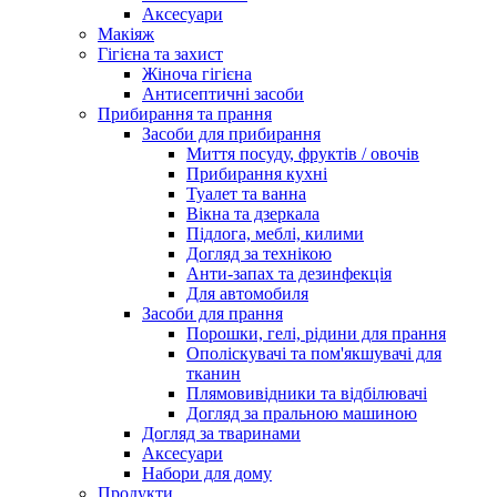
Аксесуари
Макіяж
Гігієна та захист
Жіноча гігієна
Антисептичні засоби
Прибирання та прання
Засоби для прибирання
Миття посуду, фруктів / овочів
Прибирання кухні
Туалет та ванна
Вікна та дзеркала
Підлога, меблі, килими
Догляд за технікою
Анти-запах та дезинфекція
Для автомобиля
Засоби для прання
Порошки, гелі, рідини для прання
Ополіскувачі та пом'якшувачі для
тканин
Плямовивідники та відбілювачі
Догляд за пральною машиною
Догляд за тваринами
Аксесуари
Набори для дому
Продукти