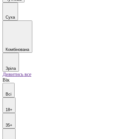
Суха
Комбінована
Зріла
Дивитись все
Вік
Всі
18+
35+