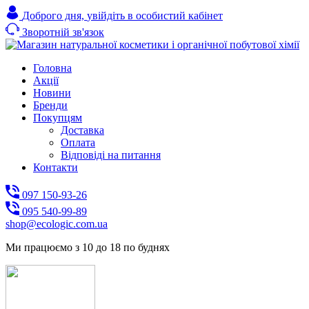
Доброго дня,
увійдіть в особистий кабінет
Зворотній зв'язок
Головна
Акції
Новини
Бренди
Покупцям
Доставка
Оплата
Відповіді на питання
Контакти
097 150-93-26
095 540-99-89
shoр@ecologic.com.ua
Ми працюємо з 10 до 18 по буднях