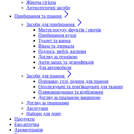
Жіноча гігієна
Антисептичні засоби
Прибирання та прання
Засоби для прибирання
Миття посуду, фруктів / овочів
Прибирання кухні
Туалет та ванна
Вікна та дзеркала
Підлога, меблі, килими
Догляд за технікою
Анти-запах та дезинфекція
Для автомобиля
Засоби для прання
Порошки, гелі, рідини для прання
Ополіскувачі та пом'якшувачі для тканин
Плямовивідники та відбілювачі
Догляд за пральною машиною
Догляд за тваринами
Аксесуари
Набори для дому
Продукти
Еко-аптечка
Аромотерапія