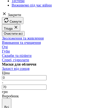
Тестери
Виживемо під час війни
Закрити
Скинути
Triuga
Очистити всі
Зволоження та живлення
Вмивання та очищення
Очі
Губи
Скраби та пілінги
Спреї, гідролати
Маски для обличчя
Захист від сонця
Ціна
-
грн
Виробник
Всі