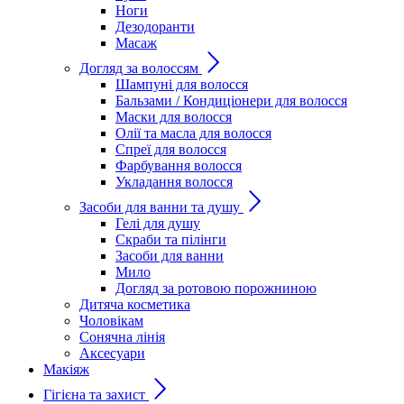
Ноги
Дезодоранти
Масаж
Догляд за волоссям
Шампуні для волосся
Бальзами / Кондиціонери для волосся
Маски для волосся
Олії та масла для волосся
Спреї для волосся
Фарбування волосся
Укладання волосся
Засоби для ванни та душу
Гелі для душу
Скраби та пілінги
Засоби для ванни
Мило
Догляд за ротовою порожниною
Дитяча косметика
Чоловікам
Сонячна лінія
Аксесуари
Макіяж
Гігієна та захист