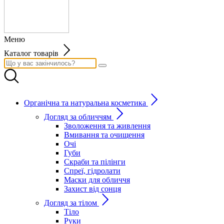
Меню
Каталог товарів
Органічна та натуральна косметика
Догляд за обличчям
Зволоження та живлення
Вмивання та очищення
Очі
Губи
Скраби та пілінги
Спреї, гідролати
Маски для обличчя
Захист від сонця
Догляд за тілом
Тіло
Руки