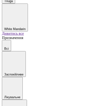
Triuga
White Mandarin
Дивитись все
Призначення
Всі
Заспокійливе
Лікувальне