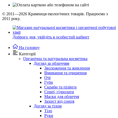
© 2011—2026
Крамниця екологічних товарів. Працюємо з
2011 року.
Доброго дня,
увійдіть в особистий кабінет
На головну
Категорії
Органічна та натуральна косметика
Догляд за обличчям
Зволоження та живлення
Вмивання та очищення
Очі
Губи
Скраби та пілінги
Спреї, гідролати
Маски для обличчя
Захист від сонця
Догляд за тілом
Тіло
Руки