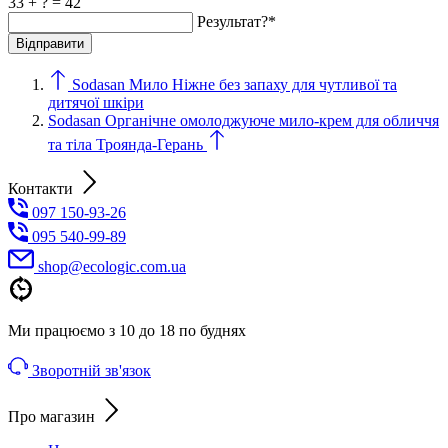
33 + ? = 42
Результат?*
Sodasan Мило Ніжне без запаху для чутливої та
дитячої шкіри
Sodasan Органічне омолоджуюче мило-крем для обличчя
та тіла Троянда-Герань
Контакти
097 150-93-26
095 540-99-89
shoр@ecologic.com.ua
Ми працюємо з 10 до 18 по буднях
Зворотній зв'язок
Про магазин