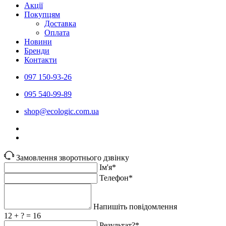
Акції
Покупцям
Доставка
Оплата
Новини
Бренди
Контакти
097 150-93-26
095 540-99-89
shoр@ecologic.com.ua
Замовлення зворотнього дзвінку
Ім'я*
Телефон*
Напишіть повідомлення
12 + ? = 16
Результат?*