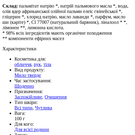
Склад:
пальмітат натрію *, натрій пальмового масла *, вода,
олія ядер африканської олійної пальми елеіс гвінейської *,
гліцерин *, хлорид натрію, масло лаванди *, парфум, масло
ши (каріте) *, Cl 77007 (натуральний барвник), ліналоол * *,
лімонен **, лимонна кислота.
* 98% всіх інгредієнтів мають органічне походження
** компоненти ефірних масел
Характеристики
Косметика для:
обличчя
,
рук
,
тіла
Вид продукту:
Мило тверде
Час застосування:
Щоденно
Призначення:
Заспокійливе
,
Очищення
Тип шкіри:
Всі типи
,
Чутлива
Вага:
100 г
Для кого:
Для всієї родини
Запах: