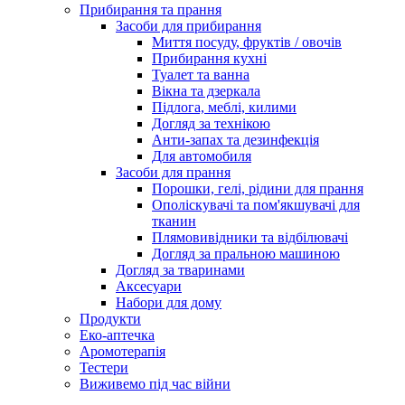
Прибирання та прання
Засоби для прибирання
Миття посуду, фруктів / овочів
Прибирання кухні
Туалет та ванна
Вікна та дзеркала
Підлога, меблі, килими
Догляд за технікою
Анти-запах та дезинфекція
Для автомобиля
Засоби для прання
Порошки, гелі, рідини для прання
Ополіскувачі та пом'якшувачі для
тканин
Плямовивідники та відбілювачі
Догляд за пральною машиною
Догляд за тваринами
Аксесуари
Набори для дому
Продукти
Еко-аптечка
Аромотерапія
Тестери
Виживемо під час війни