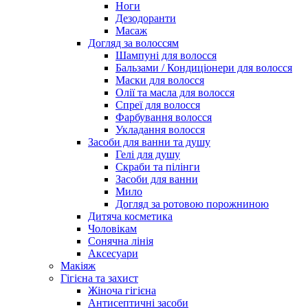
Ноги
Дезодоранти
Масаж
Догляд за волоссям
Шампуні для волосся
Бальзами / Кондиціонери для волосся
Маски для волосся
Олії та масла для волосся
Спреї для волосся
Фарбування волосся
Укладання волосся
Засоби для ванни та душу
Гелі для душу
Скраби та пілінги
Засоби для ванни
Мило
Догляд за ротовою порожниною
Дитяча косметика
Чоловікам
Сонячна лінія
Аксесуари
Макіяж
Гігієна та захист
Жіноча гігієна
Антисептичні засоби