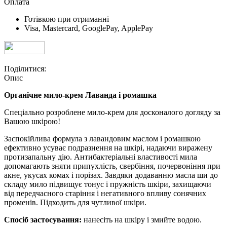
Оплата
Готівкою при отриманні
Visa, Mastercard, GooglePay, ApplePay
Поділитися:
Опис
Органічне мило-крем Лаванда і ромашка
Спеціально розроблене мило-крем для досконалого догляду за
Вашою шкірою!
Заспокійлива формула з лавандовим маслом і ромашкою
ефективно усуває подразнення на шкірі, надаючи виражену
протизапальну дію. Антибактеріальні властивості мила
допомагають зняти припухлість, свербіння, почервоніння при
акне, укусах комах і порізах. Завдяки додаванню масла ши до
складу мило підвищує тонус і пружність шкіри, захищаючи
від передчасного старіння і негативного впливу сонячних
променів. Підходить для чутливої шкіри.
Спосіб застосування:
нанесіть на шкіру і змийте водою.