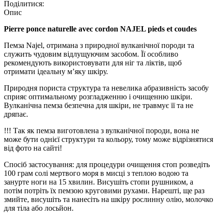
Поділитися:
Опис
Pierre ponce naturelle avec cordon NAJEL pieds et coudes
Пемза Najel, отримана з природної вулканічної породи та
служить чудовим відлущуючим засобом. Її особливо
рекомендують використовувати для ніг та ліктів, щоб
отримати ідеальну м’яку шкіру.
Природня пориста структура та невелика абразивність засобу
сприяє оптимальному розгладженню і очищенню шкіри.
Вулканічна пемза безпечна для шкіри, не травмує її та не
дряпає.
!!! Так як пемза виготовлена з вулканічної породи, вона не
може бути однієї структури та кольору, тому може відрізнятися
від фото на сайті!
Спосіб застосування: для процедури очищення стоп розведіть
100 грам солі мертвого моря в мисці з теплою водою та
занурте ноги на 15 хвилин. Висушіть стопи рушником, а
потім потріть їх пемзою круговими рухами. Нарешті, ще раз
змийте, висушіть та нанесіть на шкіру рослинну олію, молочко
для тіла або лосьйон.