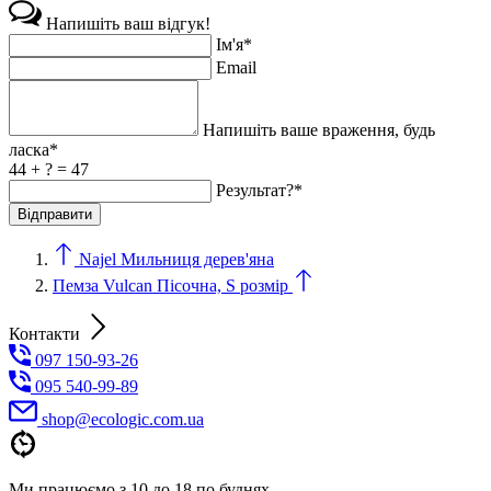
Напишіть ваш відгук!
Ім'я*
Email
Напишіть ваше враження, будь
ласка*
44 + ? = 47
Результат?*
Najel Мильниця дерев'яна
Пемза Vulcan Пісочна, S розмір
Контакти
097 150-93-26
095 540-99-89
shoр@ecologic.com.ua
Ми працюємо з 10 до 18 по буднях