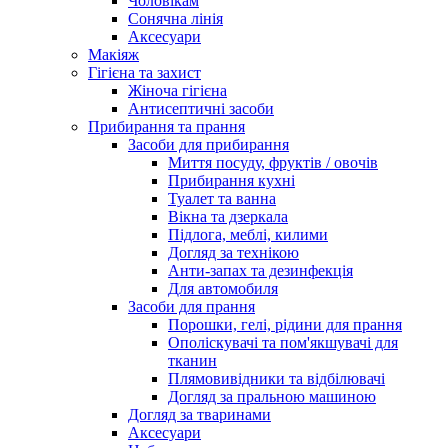
Чоловікам
Сонячна лінія
Аксесуари
Макіяж
Гігієна та захист
Жіноча гігієна
Антисептичні засоби
Прибирання та прання
Засоби для прибирання
Миття посуду, фруктів / овочів
Прибирання кухні
Туалет та ванна
Вікна та дзеркала
Підлога, меблі, килими
Догляд за технікою
Анти-запах та дезинфекція
Для автомобиля
Засоби для прання
Порошки, гелі, рідини для прання
Ополіскувачі та пом'якшувачі для
тканин
Плямовивідники та відбілювачі
Догляд за пральною машиною
Догляд за тваринами
Аксесуари