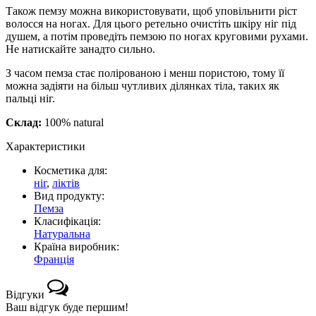
Також пемзу можна використовувати, щоб уповільнити ріст
волосся на ногах. Для цього ретельно очистіть шкіру ніг під
душем, а потім проведіть пемзою по ногах круговими рухами.
Не натискайте занадто сильно.
З часом пемза стає полірованою і менш пористою, тому її
можна задіяти на більш чутливих ділянках тіла, таких як
пальці ніг.
Склад:
100% natural
Характеристики
Косметика для:
ніг
,
ліктів
Вид продукту:
Пемза
Класифікація:
Натуральна
Країна виробник:
Франція
Відгуки
Ваш відгук буде першим!