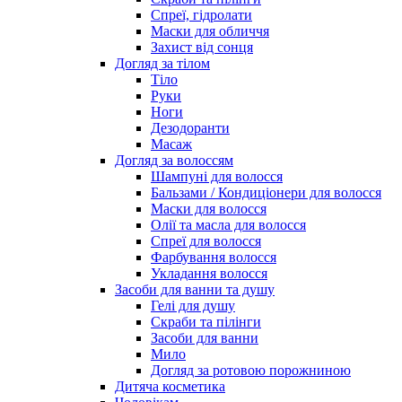
Спреї, гідролати
Маски для обличчя
Захист від сонця
Догляд за тілом
Тіло
Руки
Ноги
Дезодоранти
Масаж
Догляд за волоссям
Шампуні для волосся
Бальзами / Кондиціонери для волосся
Маски для волосся
Олії та масла для волосся
Спреї для волосся
Фарбування волосся
Укладання волосся
Засоби для ванни та душу
Гелі для душу
Скраби та пілінги
Засоби для ванни
Мило
Догляд за ротовою порожниною
Дитяча косметика