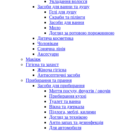
Укладання волосся
Засоби для ванни та душу
Гелі для душу
Скраби та пілінги
Засоби для ванни
Мило
Догляд за ротовою порожниною
Дитяча косметика
Чоловікам
Сонячна лінія
Аксесуари
Макіяж
Гігієна та захист
Жіноча гігієна
Антисептичні засоби
Прибирання та прання
Засоби для прибирання
Миття посуду, фруктів / овочів
Прибирання кухні
Туалет та ванна
Вікна та дзеркала
Підлога, меблі, килими
Догляд за технікою
Анти-запах та дезинфекція
Для автомобиля