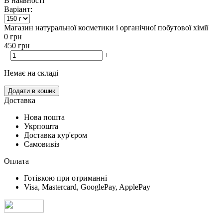
В наявності
Варіант:
Магазин натуральної косметики і органічної побутової хімії
0
грн
450
грн
−
+
Немає на складі
Додати в кошик
Доставка
Нова пошта
Укрпошта
Доставка кур'єром
Самовивіз
Оплата
Готівкою при отриманні
Visa, Mastercard, GooglePay, ApplePay