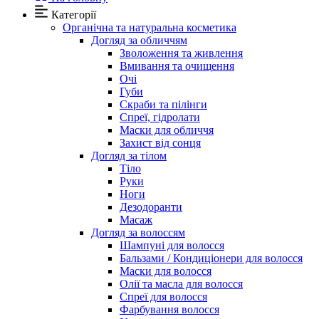
Категорії
Органічна та натуральна косметика
Догляд за обличчям
Зволоження та живлення
Вмивання та очищення
Очі
Губи
Скраби та пілінги
Спреї, гідролати
Маски для обличчя
Захист від сонця
Догляд за тілом
Тіло
Руки
Ноги
Дезодоранти
Масаж
Догляд за волоссям
Шампуні для волосся
Бальзами / Кондиціонери для волосся
Маски для волосся
Олії та масла для волосся
Спреї для волосся
Фарбування волосся