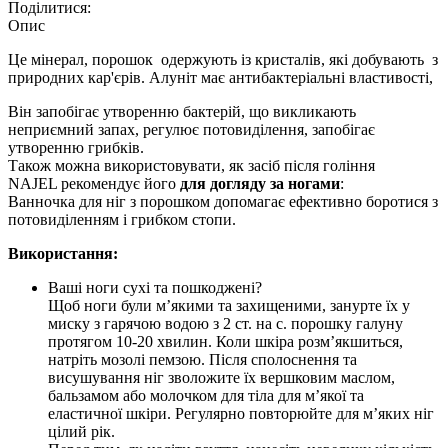
Поділитися:
Опис
Це мінерал, порошок одержують із кристалів, які добувають з
природних кар'єрів. Алуніт має антибактеріальні властивості,
Він запобігає утворенню бактерій, що викликають
неприємний запах, регулює потовиділення, запобігає
утворенню грибків.
Також можна використовувати, як засіб після гоління
NAJEL рекомендує його
для догляду за ногами
:
Ванночка для ніг з порошком допомагає ефективно боротися з
потовиділенням і грибком стопи.
Використання:
Ваші ноги сухі та пошкоджені?
Щоб ноги були м’якими та захищеними, занурте їх у
миску з гарячою водою з 2 ст. на с. порошку галуну
протягом 10-20 хвилин. Коли шкіра розм’якшиться,
натріть мозолі пемзою. Після сполоснення та
висушування ніг зволожите їх вершковим маслом,
бальзамом або молочком для тіла для м’якої та
еластичної шкіри. Регулярно повторюйте для м’яких ніг
цілий рік.