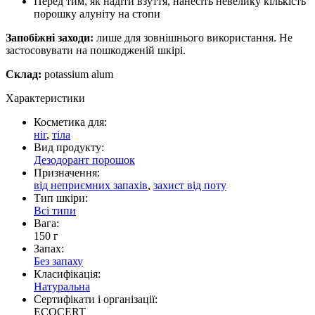
Перед тим, як надіти взуття, нанесіть невелику кількість
порошку алуніту на стопи
Запобіжні заходи:
лише для зовнішнього використання. Не
застосовувати на пошкодженій шкірі.
Склад:
potassium alum
Характеристики
Косметика для:
ніг
,
тіла
Вид продукту:
Дезодорант порошок
Призначення:
від неприємних запахів
,
захист від поту
Тип шкіри:
Всі типи
Вага:
150 г
Запах:
Без запаху
Класифікація:
Натуральна
Сертифікати і організації:
ECOCERT