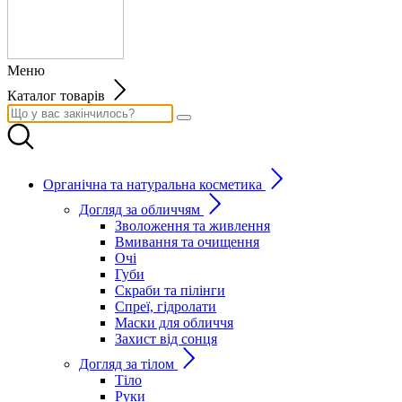
Меню
Каталог товарів
Органічна та натуральна косметика
Догляд за обличчям
Зволоження та живлення
Вмивання та очищення
Очі
Губи
Скраби та пілінги
Спреї, гідролати
Маски для обличчя
Захист від сонця
Догляд за тілом
Тіло
Руки