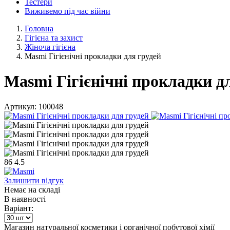
Тестери
Виживемо під час війни
Головна
Гігієна та захист
Жіноча гігієна
Masmi Гігієнічні прокладки для грудей
Masmi Гігієнічні прокладки д
Артикул:
100048
86
4.5
Залишити відгук
Немає на складі
В наявності
Варіант:
Магазин натуральної косметики і органічної побутової хімії