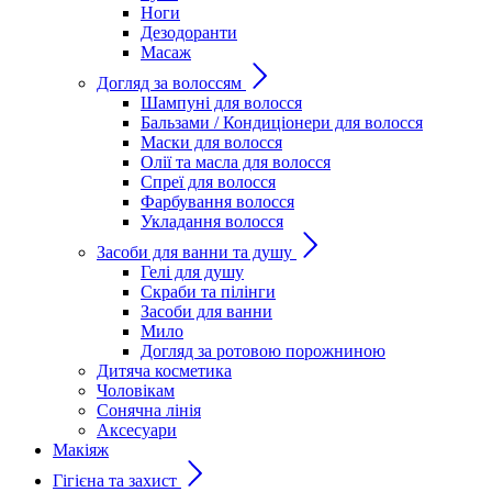
Ноги
Дезодоранти
Масаж
Догляд за волоссям
Шампуні для волосся
Бальзами / Кондиціонери для волосся
Маски для волосся
Олії та масла для волосся
Спреї для волосся
Фарбування волосся
Укладання волосся
Засоби для ванни та душу
Гелі для душу
Скраби та пілінги
Засоби для ванни
Мило
Догляд за ротовою порожниною
Дитяча косметика
Чоловікам
Сонячна лінія
Аксесуари
Макіяж
Гігієна та захист