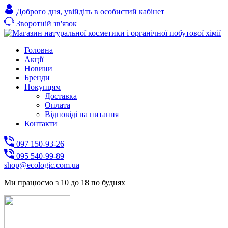
Доброго дня,
увійдіть в особистий кабінет
Зворотній зв'язок
Головна
Акції
Новини
Бренди
Покупцям
Доставка
Оплата
Відповіді на питання
Контакти
097 150-93-26
095 540-99-89
shoр@ecologic.com.ua
Ми працюємо з 10 до 18 по буднях