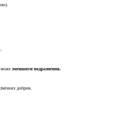
ою).
.
в може
зменшити подразнення.
хімічних добрив.