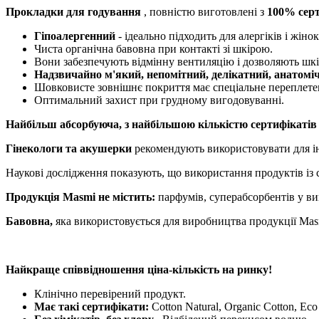
Прокладки для годування
, повністю виготовлені з
100% серт
Гіпоалергенний
- ідеально підходить для алергіків і жін
Чиста органічна бавовна при контакті зі шкірою.
Вони забезпечують відмінну вентиляцію і дозволяють шкі
Надзвичайно м'який, непомітний, делікатний, анатомі
Шовковисте зовнішнє покриття має спеціальне переплете
Оптимальний захист при грудному вигодовуванні.
Найбільш абсорбуюча, з найбільшою кількістю сертифікатів
Гінекологи та акушерки
рекомендують використовувати для ін
Наукові дослідження показують, що використання продуктів із с
Продукція Masmi не містить:
парфумів, суперабсорбентів у виг
Бавовна,
яка використовується для виробництва продукції Ma
Найкраще співвідношення ціна-кількість на ринку!
Клінічно перевірений продукт.
Має такі сертифікати:
Cotton Natural, Organic Cotton, E