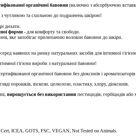
ифікованої органічної бавовни
(включно з абсорбуючою вставк
ок з чутливою та схильною до подразнень шкірою!
рі дихати.
чної форми
- для комфорту та свободи.
ння, яке запобігає прилипанню волокон бавовни до шкіри.
серед наявних на ринку натуральних засобів для інтимної гігієни
тимної гігієни вироби з натуральної бавовни!
ертифікованої органічної бавовни без діоксинів і ароматизаторі
ляді порошків, віскози, целюлози, пластику, хлору, діоксинів.
smi,
вирощується без використання
пестицидів, гербіцидів або 
co Cert, ICEA, GOTS, FSC, VEGAN, Not Tested on Animals.