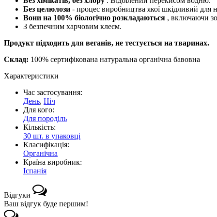
Без хімікатів, без хлору
. Відбілений перекисом водню.
Без целюлози
- процес виробництва якої шкідливий для 
Вони на 100% біологічно розкладаються
, включаючи з
З безпечним харчовим клеєм.
Продукт підходить для веганів, не тестується на тваринах.
Склад:
100% сертифікована натуральна органічна бавовна
Характеристики
Час застосування:
День
,
Ніч
Для кого:
Для породіль
Кількість:
30 шт. в упаковці
Класифікація:
Органічна
Країна виробник:
Іспанія
Відгуки
Ваш відгук буде першим!