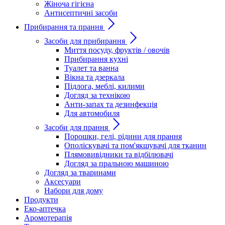
Жіноча гігієна
Антисептичні засоби
Прибирання та прання
Засоби для прибирання
Миття посуду, фруктів / овочів
Прибирання кухні
Туалет та ванна
Вікна та дзеркала
Підлога, меблі, килими
Догляд за технікою
Анти-запах та дезинфекція
Для автомобиля
Засоби для прання
Порошки, гелі, рідини для прання
Ополіскувачі та пом'якшувачі для тканин
Плямовивідники та відбілювачі
Догляд за пральною машиною
Догляд за тваринами
Аксесуари
Набори для дому
Продукти
Еко-аптечка
Аромотерапія