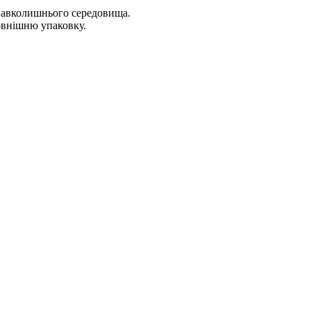
навколишнього середовища.
овнішню упаковку.