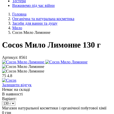
Тестери
Виживемо під час війни
Головна
Органічна та натуральна косметика
Засоби для ванни та душу
Мило
Cocos Мило Лимонне
Cocos Мило Лимонне 130 г
Артикул:
8561
75
4.8
Залишити відгук
Немає на складі
В наявності
Варіант:
Магазин натуральної косметики і органічної побутової хімії
0
грн