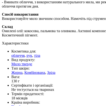
- Вмивати обличчя, з використанням натурального мила, ми рек
обличчя протягом дня.
Спосіб використання
Використовуйте мило звичним способом. Намочіть під струменем
Склад
Омилені олії: кокосова, пальмова та оливкова. Активні компоне
Косметичний пігмент.
Характеристики
Косметика для:
обличчя
,
рук
,
тіла
Вид продукту:
Мило тверде
Тип шкіри:
Жирна
,
Комбінована
,
Зріла
Вага:
130 г
Сертифікати і організації:
Не тестується на тваринах
Термін придатності:
18 місяців
Країна виробник: