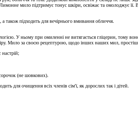
нне мило підтримує тонус шкіри, освіжає та омолоджує її. Взаг
 а також підходить для вечірнього вмивання обличчя.
ією. У ньому при омиленні не витягається гліцерин, тому воно, 
іру. Мило за своєю рецептурою, щодо інших наших мил, простіше 
 настрій;
сорочок (не шовкових).
ть для очищення всіх членів сім'ї, як дорослих так і дітей.