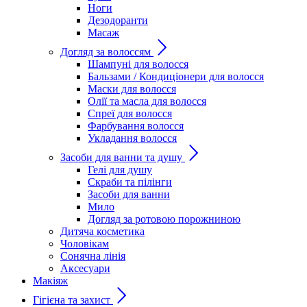
Ноги
Дезодоранти
Масаж
Догляд за волоссям
Шампуні для волосся
Бальзами / Кондиціонери для волосся
Маски для волосся
Олії та масла для волосся
Спреї для волосся
Фарбування волосся
Укладання волосся
Засоби для ванни та душу
Гелі для душу
Скраби та пілінги
Засоби для ванни
Мило
Догляд за ротовою порожниною
Дитяча косметика
Чоловікам
Сонячна лінія
Аксесуари
Макіяж
Гігієна та захист