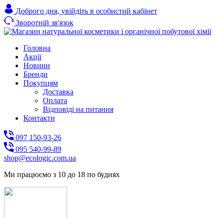
Доброго дня,
увійдіть в особистий кабінет
Зворотній зв'язок
Головна
Акції
Новини
Бренди
Покупцям
Доставка
Оплата
Відповіді на питання
Контакти
097 150-93-26
095 540-99-89
shoр@ecologic.com.ua
Ми працюємо з 10 до 18 по буднях