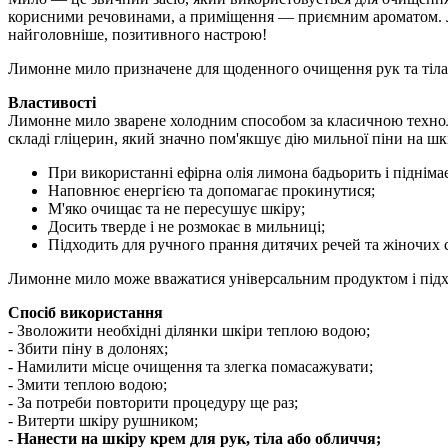
корисними речовинами, а приміщення — приємним ароматом. Лимо
найголовніше, позитивного настрою!
Лимонне мило призначене для щоденного очищення рук та тіла,
Властивості
Лимонне мило зварене холодним способом за класичною технолог
складі гліцерин, який значно пом'якшує дію мильної піни на шк
При використанні ефірна олія лимона бадьорить і піднімає
Наповнює енергією та допомагає прокинутися;
М'яко очищає та не пересушує шкіру;
Досить тверде і не розмокає в мильниці;
Підходить для ручного прання дитячих речей та жіночих 
Лимонне мило може вважатися універсальним продуктом і підходи
Спосіб використання
- Зволожити необхідні ділянки шкіри теплою водою;
- Збити піну в долонях;
- Намилити місце очищення та злегка помасажувати;
- Змити теплою водою;
- За потреби повторити процедуру ще раз;
- Витерти шкіру рушником;
-
Нанести на шкіру крем для рук, тіла або обличчя;