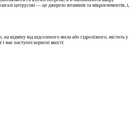
алі цитрусові — це джерело вітамінів та мікроелементів, і,
на відміну від відсоленого мила або гідролізного, містить у
і має наступні корисні якості: