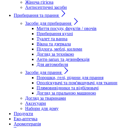
Жіноча гігієна
Антисептичні засоби
Прибирання та прання
Засоби для прибирання
Миття посуду, фруктів / овочів
Прибирання кухні
Туалет та ванна
Вікна та дзеркала
Підлога, меблі, килими
Догляд за технікою
Анти-запах та дезинфекція
Для автомобиля
Засоби для прання
Порошки, гелі, рідини для прання
Ополіскувачі та пом'якшувачі для тканин
Плямовивідники та відбілювачі
Догляд за пральною машиною
Догляд за тваринами
Аксесуари
Набори для дому
Продукти
Еко-аптечка
Аромотерапія