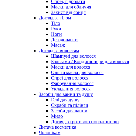
Спреї, гідролати
Маски для обличчя
Захист від сонця
Догляд за тілом
Тіло
Руки
Ноги
Дезодоранти
Масаж
Догляд за волоссям
Шампуні для волосся
Бальзами / Кондиціонери для волосся
Маски для волосся
Олії та масла для волосся
Спреї для волосся
Фарбування волосся
Укладання волосся
Засоби для ванни та душу
Гелі для душу
Скраби та пілінги
Засоби для ванни
Мило
Догляд за ротовою порожниною
Дитяча косметика
Чоловікам