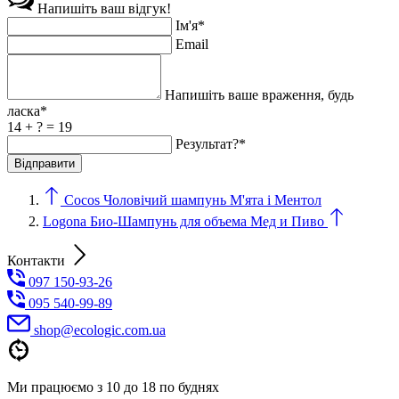
Напишіть ваш відгук!
Ім'я*
Email
Напишіть ваше враження, будь
ласка*
14 + ? = 19
Результат?*
Cocos Чоловічий шампунь М'ята і Ментол
Logona Био-Шампунь для объема Мед и Пиво
Контакти
097 150-93-26
095 540-99-89
shoр@ecologic.com.ua
Ми працюємо з 10 до 18 по буднях