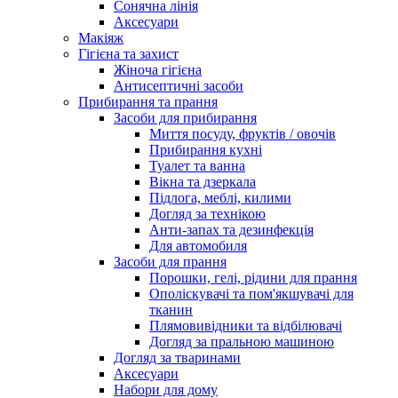
Сонячна лінія
Аксесуари
Макіяж
Гігієна та захист
Жіноча гігієна
Антисептичні засоби
Прибирання та прання
Засоби для прибирання
Миття посуду, фруктів / овочів
Прибирання кухні
Туалет та ванна
Вікна та дзеркала
Підлога, меблі, килими
Догляд за технікою
Анти-запах та дезинфекція
Для автомобиля
Засоби для прання
Порошки, гелі, рідини для прання
Ополіскувачі та пом'якшувачі для
тканин
Плямовивідники та відбілювачі
Догляд за пральною машиною
Догляд за тваринами
Аксесуари
Набори для дому