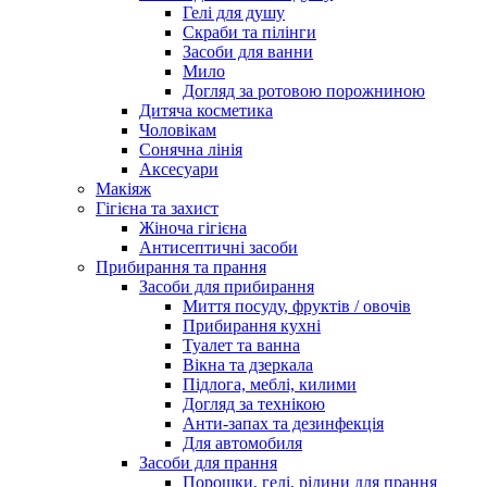
Гелі для душу
Скраби та пілінги
Засоби для ванни
Мило
Догляд за ротовою порожниною
Дитяча косметика
Чоловікам
Сонячна лінія
Аксесуари
Макіяж
Гігієна та захист
Жіноча гігієна
Антисептичні засоби
Прибирання та прання
Засоби для прибирання
Миття посуду, фруктів / овочів
Прибирання кухні
Туалет та ванна
Вікна та дзеркала
Підлога, меблі, килими
Догляд за технікою
Анти-запах та дезинфекція
Для автомобиля
Засоби для прання
Порошки, гелі, рідини для прання