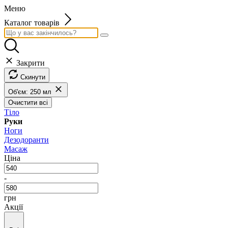
Меню
Каталог товарів
Закрити
Скинути
Об'єм: 250 мл
Очистити всі
Тіло
Руки
Ноги
Дезодоранти
Масаж
Ціна
-
грн
Акції