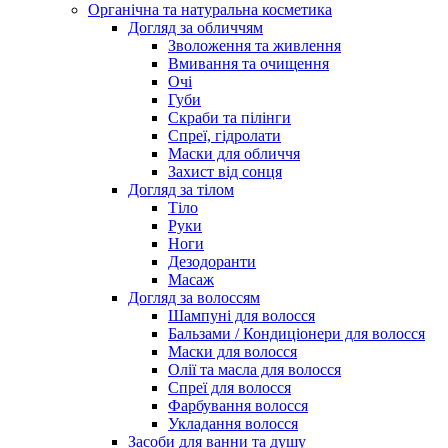
Органічна та натуральна косметика
Догляд за обличчям
Зволоження та живлення
Вмивання та очищення
Очі
Губи
Скраби та пілінги
Спреї, гідролати
Маски для обличчя
Захист від сонця
Догляд за тілом
Тіло
Руки
Ноги
Дезодоранти
Масаж
Догляд за волоссям
Шампуні для волосся
Бальзами / Кондиціонери для волосся
Маски для волосся
Олії та масла для волосся
Спреї для волосся
Фарбування волосся
Укладання волосся
Засоби для ванни та душу