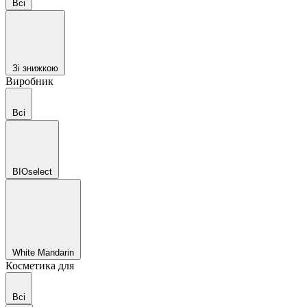
Всі
Зі знижкою
Виробник
Всі
BIOselect
White Mandarin
Косметика для
Всі