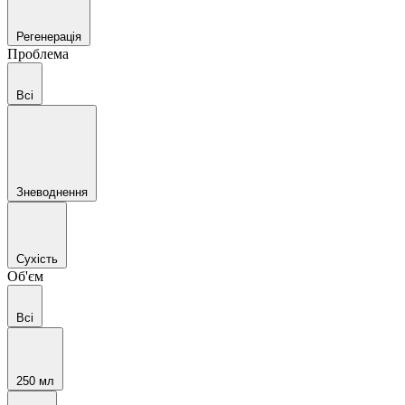
Регенерація
Проблема
Всі
Зневоднення
Сухість
Об'єм
Всі
250 мл