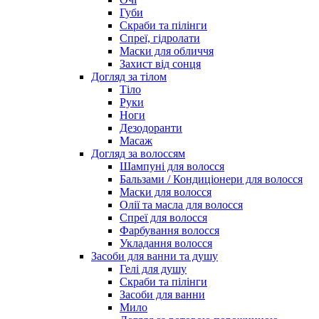
Губи
Скраби та пілінги
Спреї, гідролати
Маски для обличчя
Захист від сонця
Догляд за тілом
Тіло
Руки
Ноги
Дезодоранти
Масаж
Догляд за волоссям
Шампуні для волосся
Бальзами / Кондиціонери для волосся
Маски для волосся
Олії та масла для волосся
Спреї для волосся
Фарбування волосся
Укладання волосся
Засоби для ванни та душу
Гелі для душу
Скраби та пілінги
Засоби для ванни
Мило