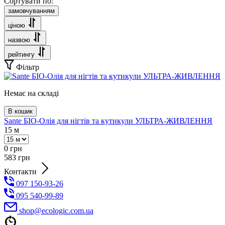
Сортувати по:
замовчуванням
ціною
назвою
рейтингу
Фільтр
Немає на складі
В кошик
Sante БІО-Олія для нігтів та кутикули УЛЬТРА-ЖИВЛЕННЯ
15 м
0
грн
583
грн
Контакти
097 150-93-26
095 540-99-89
shoр@ecologic.com.ua