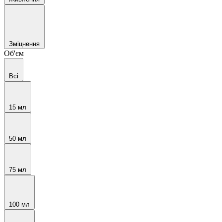
Зміцнення
Об'єм
Всі
15 мл
50 мл
75 мл
100 мл