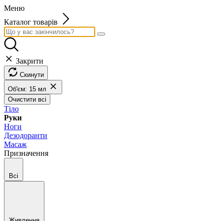
Меню
Каталог товарів
Закрити
Скинути
Об'єм: 15 мл
Очистити всі
Тіло
Руки
Ноги
Дезодоранти
Масаж
Призначення
Всі
Живлення