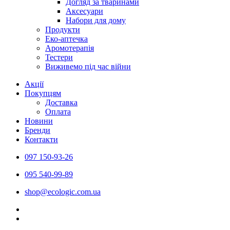
Догляд за тваринами
Аксесуари
Набори для дому
Продукти
Еко-аптечка
Аромотерапія
Тестери
Виживемо під час війни
Акції
Покупцям
Доставка
Оплата
Новини
Бренди
Контакти
097 150-93-26
095 540-99-89
shoр@ecologic.com.ua