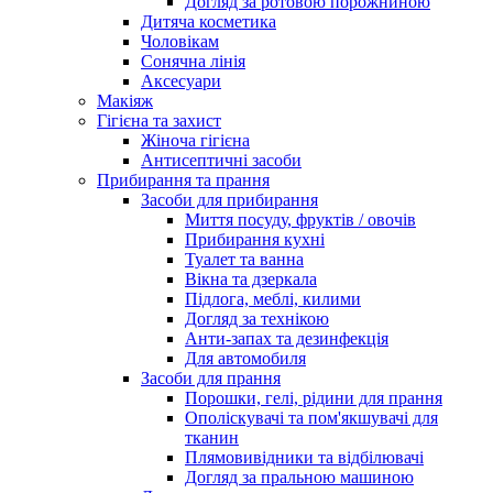
Догляд за ротовою порожниною
Дитяча косметика
Чоловікам
Сонячна лінія
Аксесуари
Макіяж
Гігієна та захист
Жіноча гігієна
Антисептичні засоби
Прибирання та прання
Засоби для прибирання
Миття посуду, фруктів / овочів
Прибирання кухні
Туалет та ванна
Вікна та дзеркала
Підлога, меблі, килими
Догляд за технікою
Анти-запах та дезинфекція
Для автомобиля
Засоби для прання
Порошки, гелі, рідини для прання
Ополіскувачі та пом'якшувачі для
тканин
Плямовивідники та відбілювачі
Догляд за пральною машиною