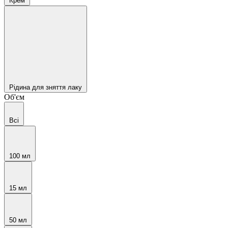
Крем
Рідина для зняття лаку
Об'єм
Всі
100 мл
15 мл
50 мл