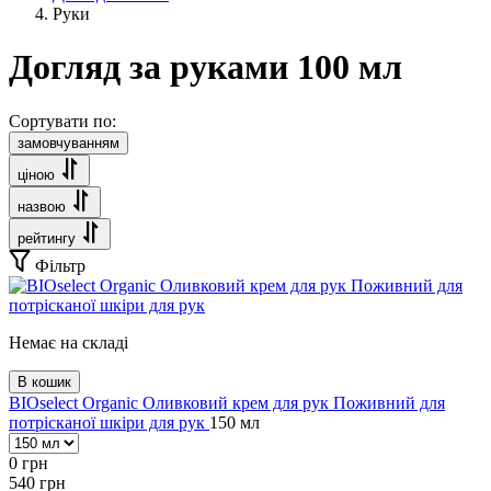
Руки
Догляд за руками 100 мл
Сортувати по:
замовчуванням
ціною
назвою
рейтингу
Фільтр
Немає на складі
В кошик
BIOselect Organic Оливковий крем для рук Поживний для
потрісканої шкіри для рук
150 мл
0
грн
540
грн