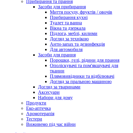
Прибирання та прання
Засоби для прибирання
Миття посуду, фруктів / овочів
Прибирання кухні
Туалет та ванна
Вікна та дзеркала
Підлога, меблі, килими
Догляд за технікою
Анти-запах та дезинфекція
Для автомобиля
Засоби для прання
Порошки, гелі, рідини для прання
Ополіскувачі та пом'якшувачі для
тканин
Плямовивідники та відбілювачі
Догляд за пральною машиною
Догляд за тваринами
Аксесуари
Набори для дому
Продукти
Еко-аптечка
Аромотерапія
Тестери
Виживемо під час війни