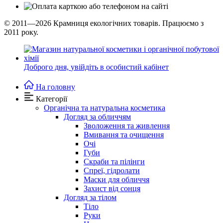
© 2011—2026
Крамниця екологічних товарів. Працюємо з
2011 року.
Доброго дня,
увійдіть в особистий кабінет
На головну
Категорії
Органічна та натуральна косметика
Догляд за обличчям
Зволоження та живлення
Вмивання та очищення
Очі
Губи
Скраби та пілінги
Спреї, гідролати
Маски для обличчя
Захист від сонця
Догляд за тілом
Тіло
Руки