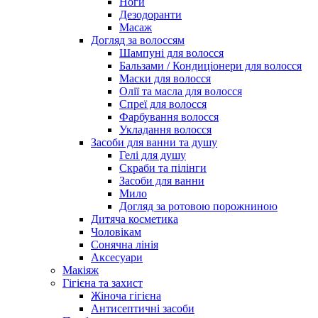
Ноги
Дезодоранти
Масаж
Догляд за волоссям
Шампуні для волосся
Бальзами / Кондиціонери для волосся
Маски для волосся
Олії та масла для волосся
Спреї для волосся
Фарбування волосся
Укладання волосся
Засоби для ванни та душу
Гелі для душу
Скраби та пілінги
Засоби для ванни
Мило
Догляд за ротовою порожниною
Дитяча косметика
Чоловікам
Сонячна лінія
Аксесуари
Макіяж
Гігієна та захист
Жіноча гігієна
Антисептичні засоби