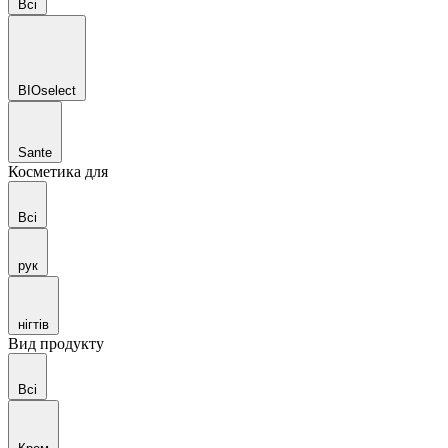
Всі
BIOselect
Sante
Косметика для
Всі
рук
нігтів
Вид продукту
Всі