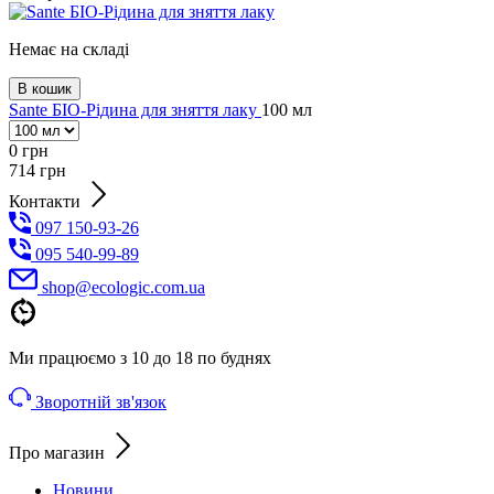
Немає на складі
В кошик
Sante БІО-Рідина для зняття лаку
100 мл
0
грн
714
грн
Контакти
097 150-93-26
095 540-99-89
shoр@ecologic.com.ua
Ми працюємо з 10 до 18 по буднях
Зворотній зв'язок
Про магазин
Новини