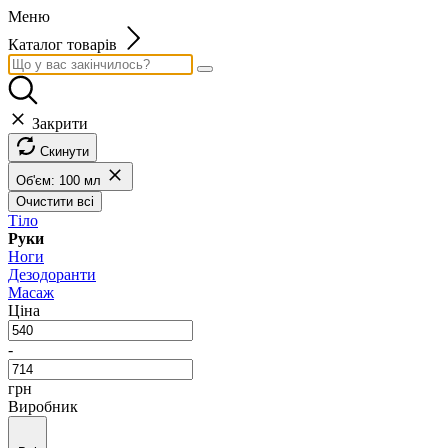
Меню
Каталог товарів
Закрити
Скинути
Об'єм: 100 мл
Очистити всі
Тіло
Руки
Ноги
Дезодоранти
Масаж
Ціна
-
грн
Виробник