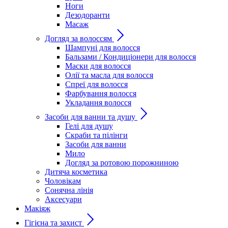
Ноги
Дезодоранти
Масаж
Догляд за волоссям
Шампуні для волосся
Бальзами / Кондиціонери для волосся
Маски для волосся
Олії та масла для волосся
Спреї для волосся
Фарбування волосся
Укладання волосся
Засоби для ванни та душу
Гелі для душу
Скраби та пілінги
Засоби для ванни
Мило
Догляд за ротовою порожниною
Дитяча косметика
Чоловікам
Сонячна лінія
Аксесуари
Макіяж
Гігієна та захист