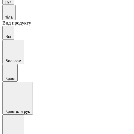
рук
тіла
Вид продукту
Всі
Бальзам
Крем
Крем для рук