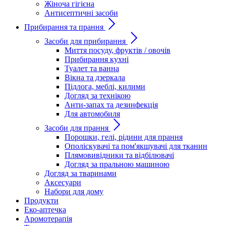
Жіноча гігієна
Антисептичні засоби
Прибирання та прання
Засоби для прибирання
Миття посуду, фруктів / овочів
Прибирання кухні
Туалет та ванна
Вікна та дзеркала
Підлога, меблі, килими
Догляд за технікою
Анти-запах та дезинфекція
Для автомобиля
Засоби для прання
Порошки, гелі, рідини для прання
Ополіскувачі та пом'якшувачі для тканин
Плямовивідники та відбілювачі
Догляд за пральною машиною
Догляд за тваринами
Аксесуари
Набори для дому
Продукти
Еко-аптечка
Аромотерапія