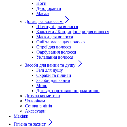
Ноги
Дезодоранти
Масаж
Догляд за волоссям
Шампуні для волосся
Бальзами / Кондиціонери для волосся
Маски для волосся
Олії та масла для волосся
Спреї для волосся
Фарбування волосся
Укладання волосся
Засоби для ванни та душу
Гелі для душу
Скраби та пілінги
Засоби для ванни
Мило
Догляд за ротовою порожниною
Дитяча косметика
Чоловікам
Сонячна лінія
Аксесуари
Макіяж
Гігієна та захист