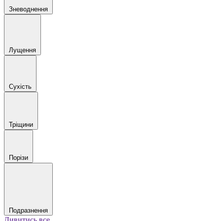
Зневоднення
Лущення
Сухість
Тріщини
Порізи
Подразнення
Дивитись все