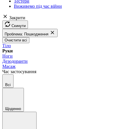
Тестери
Виживемо під час війни
Закрити
Скинути
Проблема: Пошкодження
Очистити всі
Тіло
Руки
Ноги
Дезодоранти
Масаж
Час застосування
Всі
Щоденно