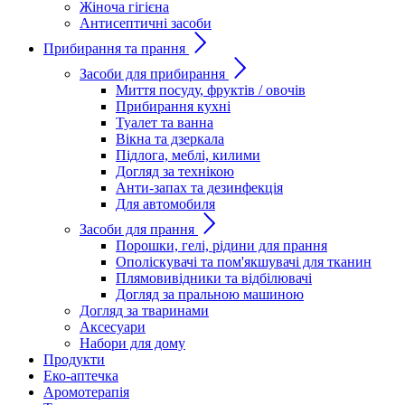
Жіноча гігієна
Антисептичні засоби
Прибирання та прання
Засоби для прибирання
Миття посуду, фруктів / овочів
Прибирання кухні
Туалет та ванна
Вікна та дзеркала
Підлога, меблі, килими
Догляд за технікою
Анти-запах та дезинфекція
Для автомобиля
Засоби для прання
Порошки, гелі, рідини для прання
Ополіскувачі та пом'якшувачі для тканин
Плямовивідники та відбілювачі
Догляд за пральною машиною
Догляд за тваринами
Аксесуари
Набори для дому
Продукти
Еко-аптечка
Аромотерапія