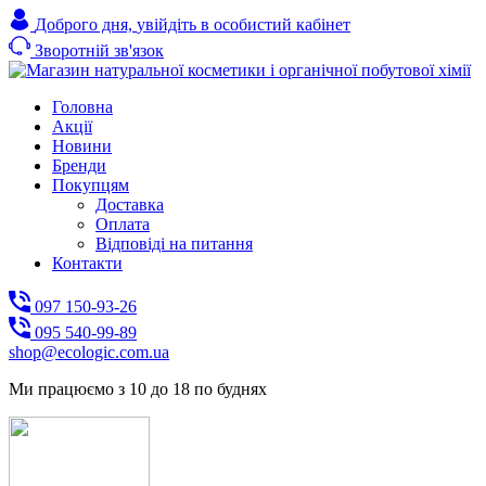
Доброго дня,
увійдіть в особистий кабінет
Зворотній зв'язок
Головна
Акції
Новини
Бренди
Покупцям
Доставка
Оплата
Відповіді на питання
Контакти
097 150-93-26
095 540-99-89
shoр@ecologic.com.ua
Ми працюємо з 10 до 18 по буднях