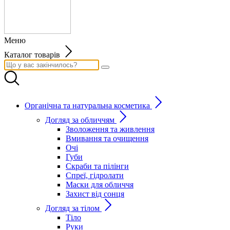
Меню
Каталог товарів
Органічна та натуральна косметика
Догляд за обличчям
Зволоження та живлення
Вмивання та очищення
Очі
Губи
Скраби та пілінги
Спреї, гідролати
Маски для обличчя
Захист від сонця
Догляд за тілом
Тіло
Руки