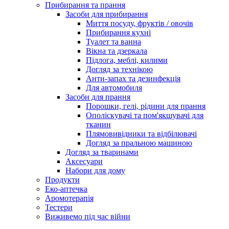
Прибирання та прання
Засоби для прибирання
Миття посуду, фруктів / овочів
Прибирання кухні
Туалет та ванна
Вікна та дзеркала
Підлога, меблі, килими
Догляд за технікою
Анти-запах та дезинфекція
Для автомобиля
Засоби для прання
Порошки, гелі, рідини для прання
Ополіскувачі та пом'якшувачі для
тканин
Плямовивідники та відбілювачі
Догляд за пральною машиною
Догляд за тваринами
Аксесуари
Набори для дому
Продукти
Еко-аптечка
Аромотерапія
Тестери
Виживемо під час війни