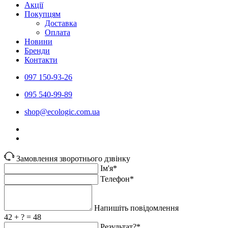
Акції
Покупцям
Доставка
Оплата
Новини
Бренди
Контакти
097 150-93-26
095 540-99-89
shoр@ecologic.com.ua
Замовлення зворотнього дзвінку
Ім'я*
Телефон*
Напишіть повідомлення
42 + ? = 48
Результат?*