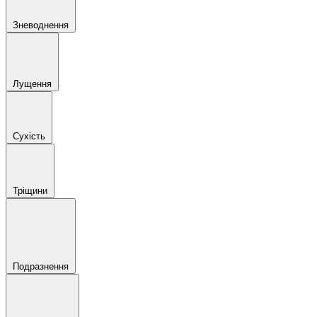
Зневоднення
Лущення
Сухість
Тріщини
Подразнення