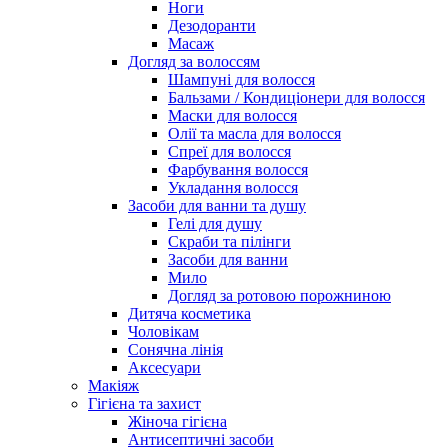
Ноги
Дезодоранти
Масаж
Догляд за волоссям
Шампуні для волосся
Бальзами / Кондиціонери для волосся
Маски для волосся
Олії та масла для волосся
Спреї для волосся
Фарбування волосся
Укладання волосся
Засоби для ванни та душу
Гелі для душу
Скраби та пілінги
Засоби для ванни
Мило
Догляд за ротовою порожниною
Дитяча косметика
Чоловікам
Сонячна лінія
Аксесуари
Макіяж
Гігієна та захист
Жіноча гігієна
Антисептичні засоби