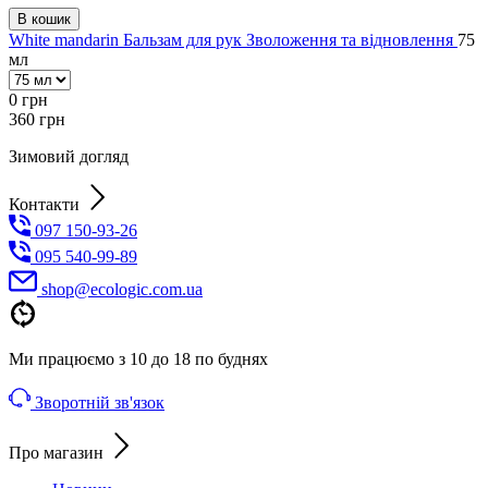
В кошик
White mandarin Бальзам для рук Зволоження та відновлення
75
мл
0
грн
360
грн
Зимовий догляд
Контакти
097 150-93-26
095 540-99-89
shoр@ecologic.com.ua
Ми працюємо з 10 до 18 по буднях
Зворотній зв'язок
Про магазин