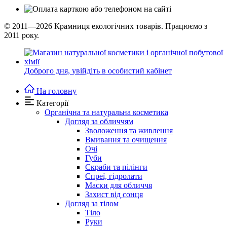
© 2011—2026
Крамниця екологічних товарів. Працюємо з
2011 року.
Доброго дня,
увійдіть в особистий кабінет
На головну
Категорії
Органічна та натуральна косметика
Догляд за обличчям
Зволоження та живлення
Вмивання та очищення
Очі
Губи
Скраби та пілінги
Спреї, гідролати
Маски для обличчя
Захист від сонця
Догляд за тілом
Тіло
Руки