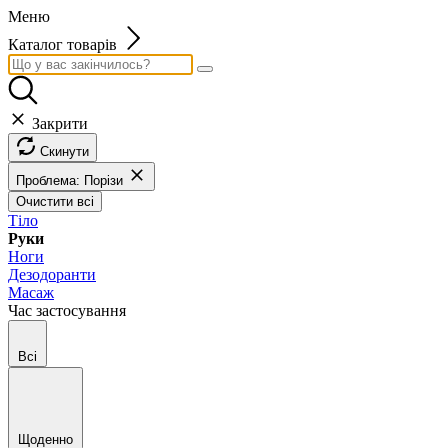
Меню
Каталог товарів
Закрити
Скинути
Проблема: Порізи
Очистити всі
Тіло
Руки
Ноги
Дезодоранти
Масаж
Час застосування
Всі
Щоденно