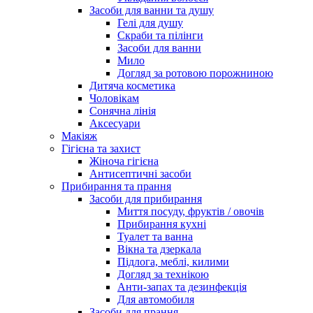
Засоби для ванни та душу
Гелі для душу
Скраби та пілінги
Засоби для ванни
Мило
Догляд за ротовою порожниною
Дитяча косметика
Чоловікам
Сонячна лінія
Аксесуари
Макіяж
Гігієна та захист
Жіноча гігієна
Антисептичні засоби
Прибирання та прання
Засоби для прибирання
Миття посуду, фруктів / овочів
Прибирання кухні
Туалет та ванна
Вікна та дзеркала
Підлога, меблі, килими
Догляд за технікою
Анти-запах та дезинфекція
Для автомобиля
Засоби для прання