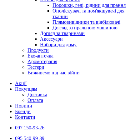
Порошки, гелі, рідини для прання
Ополіскувачі та пом'якшувачі для
тканин
Плямовивідники та відбілювачі
Догляд за пральною машиною
Догляд за тваринами
Аксесуари
Набори для дому
Продукти
Еко-аптечка
Аромотерапія
Тестери
Виживемо під час війни
Акції
Покупцям
Доставка
Оплата
Новини
Бренди
Контакти
097 150-93-26
095 540-99-89