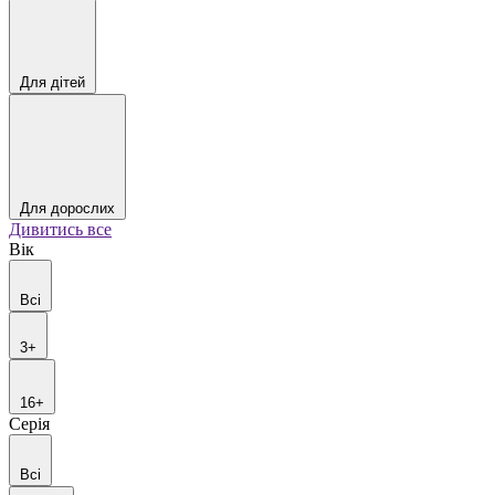
Для дітей
Для дорослих
Дивитись все
Вік
Всі
3+
16+
Серія
Всі