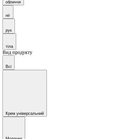
обличчя
ніг
рук
тіла
Вид продукту
Всі
Крем універсальний
Молочко