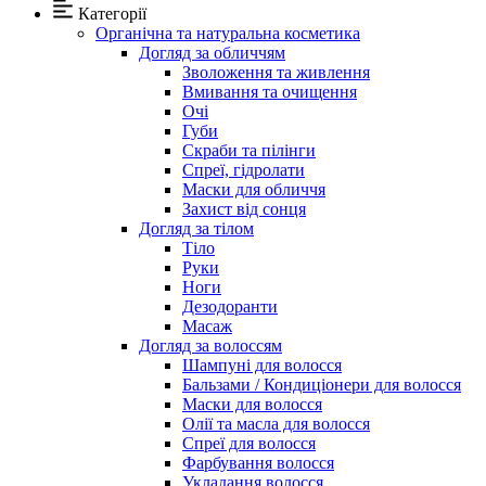
Категорії
Органічна та натуральна косметика
Догляд за обличчям
Зволоження та живлення
Вмивання та очищення
Очі
Губи
Скраби та пілінги
Спреї, гідролати
Маски для обличчя
Захист від сонця
Догляд за тілом
Тіло
Руки
Ноги
Дезодоранти
Масаж
Догляд за волоссям
Шампуні для волосся
Бальзами / Кондиціонери для волосся
Маски для волосся
Олії та масла для волосся
Спреї для волосся
Фарбування волосся
Укладання волосся