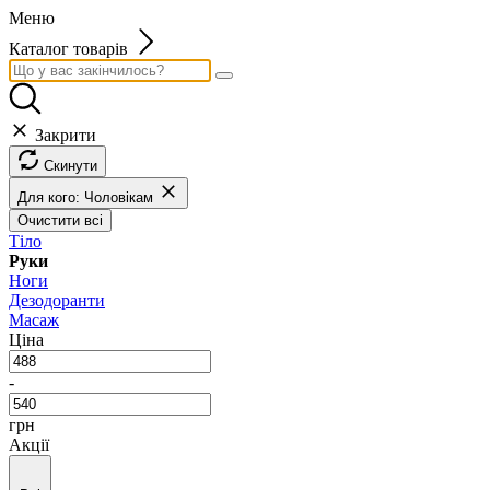
Меню
Каталог товарів
Закрити
Скинути
Для кого: Чоловікам
Очистити всі
Тіло
Руки
Ноги
Дезодоранти
Масаж
Ціна
-
грн
Акції