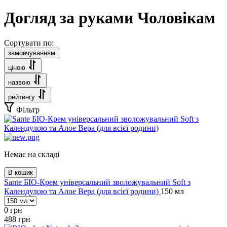
Догляд за руками Чоловікам
Сортувати по:
замовчуванням
ціною
назвою
рейтингу
Фільтр
Немає на складі
В кошик
Sante БІО-Крем універсальний зволожувальний Soft з
Календулою та Алое Вера (для всієї родини)
150 мл
0
грн
488
грн