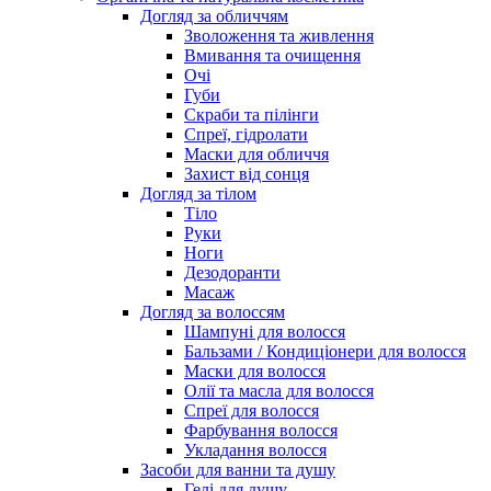
Догляд за обличчям
Зволоження та живлення
Вмивання та очищення
Очі
Губи
Скраби та пілінги
Спреї, гідролати
Маски для обличчя
Захист від сонця
Догляд за тілом
Тіло
Руки
Ноги
Дезодоранти
Масаж
Догляд за волоссям
Шампуні для волосся
Бальзами / Кондиціонери для волосся
Маски для волосся
Олії та масла для волосся
Спреї для волосся
Фарбування волосся
Укладання волосся
Засоби для ванни та душу
Гелі для душу