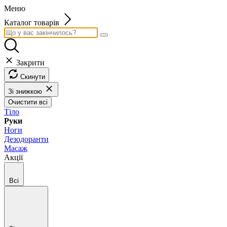
Меню
Каталог товарів
Закрити
Скинути
Зі знижкою
Очистити всі
Тіло
Руки
Ноги
Дезодоранти
Масаж
Акції
Всі