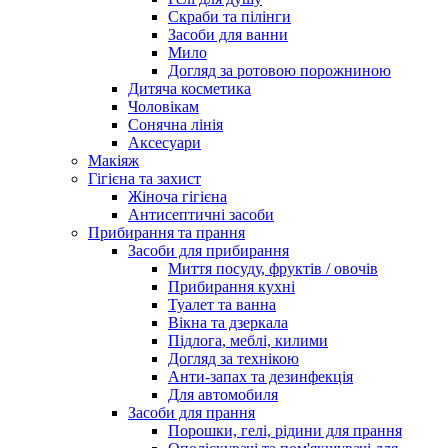
Скраби та пілінги
Засоби для ванни
Мило
Догляд за ротовою порожниною
Дитяча косметика
Чоловікам
Сонячна лінія
Аксесуари
Макіяж
Гігієна та захист
Жіноча гігієна
Антисептичні засоби
Прибирання та прання
Засоби для прибирання
Миття посуду, фруктів / овочів
Прибирання кухні
Туалет та ванна
Вікна та дзеркала
Підлога, меблі, килими
Догляд за технікою
Анти-запах та дезинфекція
Для автомобиля
Засоби для прання
Порошки, гелі, рідини для прання