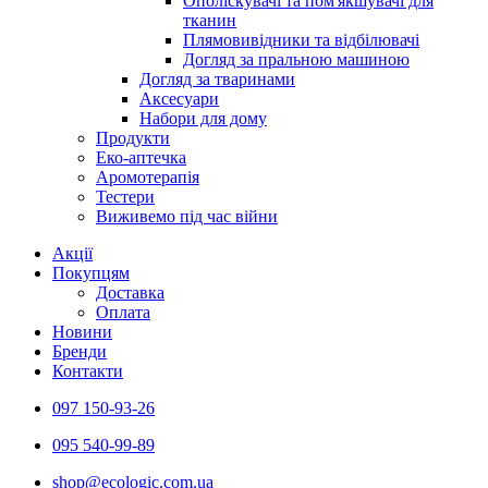
Ополіскувачі та пом'якшувачі для
тканин
Плямовивідники та відбілювачі
Догляд за пральною машиною
Догляд за тваринами
Аксесуари
Набори для дому
Продукти
Еко-аптечка
Аромотерапія
Тестери
Виживемо під час війни
Акції
Покупцям
Доставка
Оплата
Новини
Бренди
Контакти
097 150-93-26
095 540-99-89
shoр@ecologic.com.ua