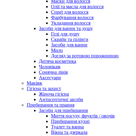
Маски для волосся
Олії та масла для волосся
Спреї для волосся
Фарбування волосся
Укладання волосся
Засоби для ванни та душу
Гелі для душу
Скраби та пілінги
Засоби для ванни
Мило
Догляд за ротовою порожниною
Дитяча косметика
Чоловікам
Сонячна лінія
Аксесуари
Макіяж
Гігієна та захист
Жіноча гігієна
Антисептичні засоби
Прибирання та прання
Засоби для прибирання
Миття посуду, фруктів / овочів
Прибирання кухні
Туалет та ванна
Вікна та дзеркала