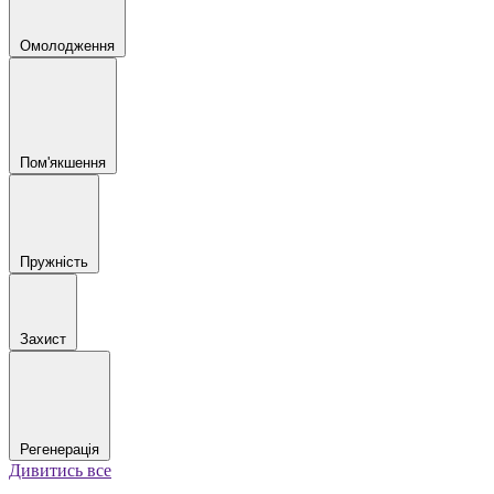
Омолодження
Пом'якшення
Пружність
Захист
Регенерація
Дивитись все