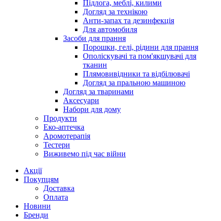
Підлога, меблі, килими
Догляд за технікою
Анти-запах та дезинфекція
Для автомобиля
Засоби для прання
Порошки, гелі, рідини для прання
Ополіскувачі та пом'якшувачі для
тканин
Плямовивідники та відбілювачі
Догляд за пральною машиною
Догляд за тваринами
Аксесуари
Набори для дому
Продукти
Еко-аптечка
Аромотерапія
Тестери
Виживемо під час війни
Акції
Покупцям
Доставка
Оплата
Новини
Бренди