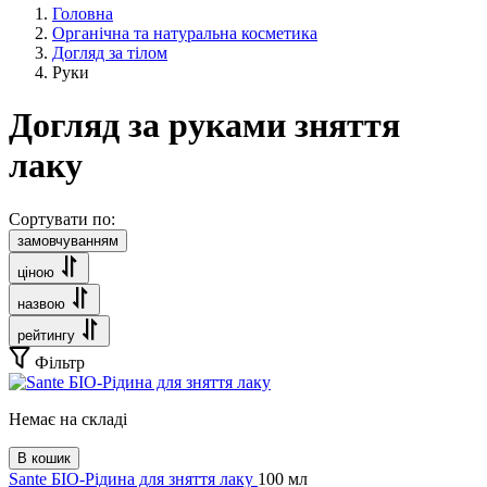
Головна
Органічна та натуральна косметика
Догляд за тілом
Руки
Догляд за руками зняття
лаку
Сортувати по:
замовчуванням
ціною
назвою
рейтингу
Фільтр
Немає на складі
В кошик
Sante БІО-Рідина для зняття лаку
100 мл