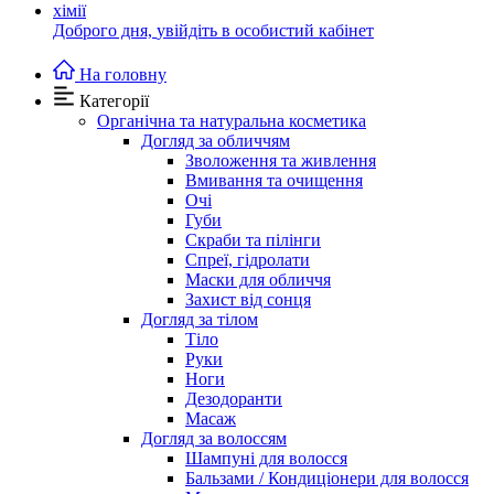
Доброго дня,
увійдіть в особистий кабінет
На головну
Категорії
Органічна та натуральна косметика
Догляд за обличчям
Зволоження та живлення
Вмивання та очищення
Очі
Губи
Скраби та пілінги
Спреї, гідролати
Маски для обличчя
Захист від сонця
Догляд за тілом
Тіло
Руки
Ноги
Дезодоранти
Масаж
Догляд за волоссям
Шампуні для волосся
Бальзами / Кондиціонери для волосся