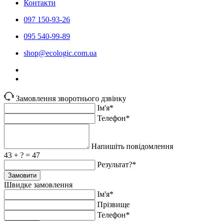
Контакти
097 150-93-26
095 540-99-89
shoр@ecologic.com.ua
Замовлення зворотнього дзвінку
Ім'я*
Телефон*
Напишіть повідомлення
43 + ? = 47
Результат?*
Замовити
Швидке замовлення
Ім'я*
Прiзвище
Телефон*