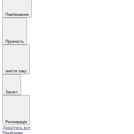
Пом'якшення
Пружність
зняття лаку
Захист
Регенерація
Дивитись все
Проблема