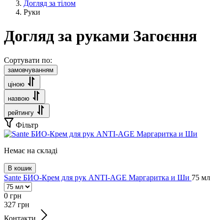
Догляд за тілом
Руки
Догляд за руками Загоєння
Сортувати по:
замовчуванням
ціною
назвою
рейтингу
Фільтр
Немає на складі
В кошик
Sante БИО-Крем для рук ANTI-AGE Маргаритка и Ши
75 мл
0
грн
327
грн
Контакти