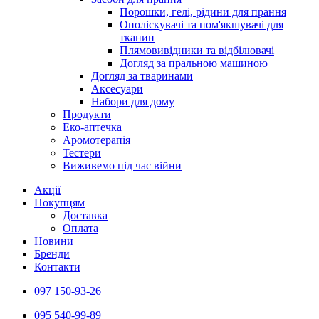
Порошки, гелі, рідини для прання
Ополіскувачі та пом'якшувачі для
тканин
Плямовивідники та відбілювачі
Догляд за пральною машиною
Догляд за тваринами
Аксесуари
Набори для дому
Продукти
Еко-аптечка
Аромотерапія
Тестери
Виживемо під час війни
Акції
Покупцям
Доставка
Оплата
Новини
Бренди
Контакти
097 150-93-26
095 540-99-89