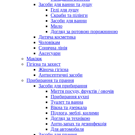
Засоби для ванни та душу
Гелі для душу
Скраби та пілінги
Засоби для ванни
Мило
Догляд за ротовою порожниною
Дитяча косметика
Чоловікам
Сонячна лінія
Аксесуари
Макіяж
Гігієна та захист
Жіноча гігієна
Антисептичні засоби
Прибирання та прання
Засоби для прибирання
Миття посуду, фруктів / овочів
Прибирання кухні
Туалет та ванна
Вікна та дзеркала
Підлога, меблі, килими
Догляд за технікою
Анти-запах та дезинфекція
Для автомобиля
Засоби для прання