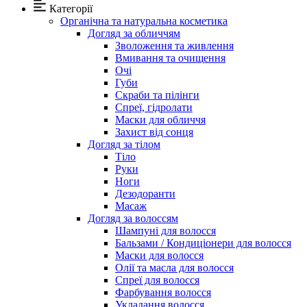
Категорії
Органічна та натуральна косметика
Догляд за обличчям
Зволоження та живлення
Вмивання та очищення
Очі
Губи
Скраби та пілінги
Спреї, гідролати
Маски для обличчя
Захист від сонця
Догляд за тілом
Тіло
Руки
Ноги
Дезодоранти
Масаж
Догляд за волоссям
Шампуні для волосся
Бальзами / Кондиціонери для волосся
Маски для волосся
Олії та масла для волосся
Спреї для волосся
Фарбування волосся
Укладання волосся