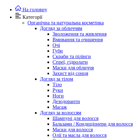
На головну
Категорії
Органічна та натуральна косметика
Догляд за обличчям
Зволоження та живлення
Вмивання та очищення
Очі
Губи
Скраби та пілінги
Спреї, гідролати
Маски для обличчя
Захист від сонця
Догляд за тілом
Тіло
Руки
Ноги
Дезодоранти
Масаж
Догляд за волоссям
Шампуні для волосся
Бальзами / Кондиціонери для волосся
Маски для волосся
Олії та масла для волосся