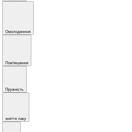
Омолодження
Пом'якшення
Пружність
зняття лаку