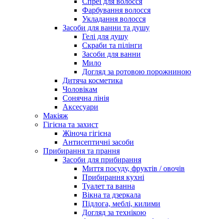
Спреї для волосся
Фарбування волосся
Укладання волосся
Засоби для ванни та душу
Гелі для душу
Скраби та пілінги
Засоби для ванни
Мило
Догляд за ротовою порожниною
Дитяча косметика
Чоловікам
Сонячна лінія
Аксесуари
Макіяж
Гігієна та захист
Жіноча гігієна
Антисептичні засоби
Прибирання та прання
Засоби для прибирання
Миття посуду, фруктів / овочів
Прибирання кухні
Туалет та ванна
Вікна та дзеркала
Підлога, меблі, килими
Догляд за технікою