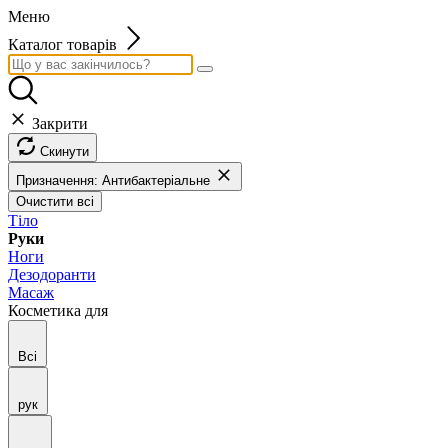
Меню
Каталог товарів
Закрити
Скинути
Призначення: Антибактеріальне
Очистити всі
Тіло
Руки
Ноги
Дезодоранти
Масаж
Косметика для
Всі
рук