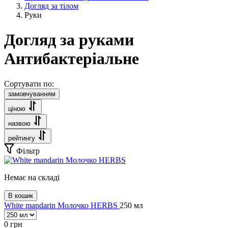
Догляд за тілом
Руки
Догляд за руками
Антибактеріальне
Сортувати по:
замовчуванням
ціною
назвою
рейтингу
Фільтр
Немає на складі
В кошик
White mandarin Молочко HERBS
250 мл
0
грн