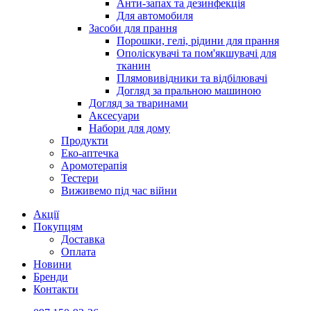
Анти-запах та дезинфекція
Для автомобиля
Засоби для прання
Порошки, гелі, рідини для прання
Ополіскувачі та пом'якшувачі для
тканин
Плямовивідники та відбілювачі
Догляд за пральною машиною
Догляд за тваринами
Аксесуари
Набори для дому
Продукти
Еко-аптечка
Аромотерапія
Тестери
Виживемо під час війни
Акції
Покупцям
Доставка
Оплата
Новини
Бренди
Контакти