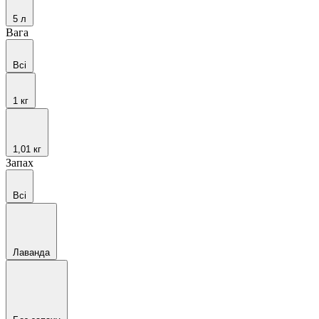
5 л
Вага
Всі
1 кг
1,01 кг
Запах
Всі
Лаванда