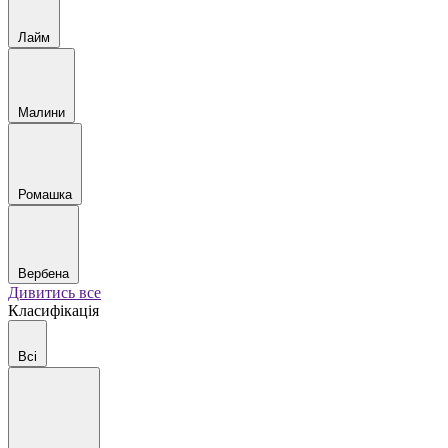
Лайм
Малини
Ромашка
Вербена
Дивитись все
Класифікація
Всі