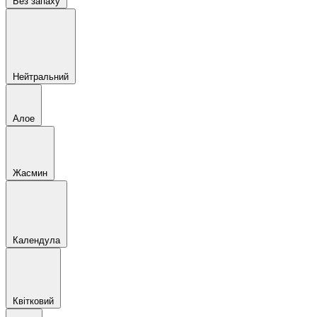
Без запаху
Нейтральний
Алое
Жасмин
Календула
Квітковий