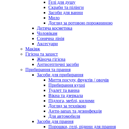
Гелі для душу
Скраби та пілінги
Засоби для ванни
Мило
Догляд за ротовою порожниною
Дитяча косметика
Чоловікам
Сонячна лінія
Аксесуари
Макіяж
Гігієна та захист
Жіноча гігієна
Антисептичні засоби
Прибирання та прання
Засоби для прибирання
Миття посуду, фруктів / овочів
Прибирання кухні
Туалет та ванна
Вікна та дзеркала
Підлога, меблі, килими
Догляд за технікою
Анти-запах та дезинфекція
Для автомобиля
Засоби для прання
Порошки, гелі, рідини для прання