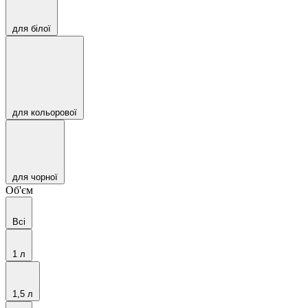
для білої
для кольорової
для чорної
Об'єм
Всі
1 л
1,5 л