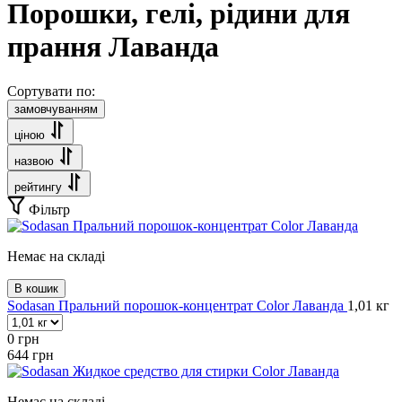
Порошки, гелі, рідини для
прання Лаванда
Сортувати по:
замовчуванням
ціною
назвою
рейтингу
Фільтр
Немає на складі
В кошик
Sodasan Пральний порошок-концентрат Color Лаванда
1,01 кг
0
грн
644
грн
Немає на складі