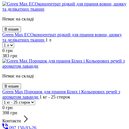
Немає на складі
В кошик
Green Max ECOконцентрат рідкий для прання вовни, шовку
та делікатних тканин
1 л
0
грн
383
грн
Немає на складі
В кошик
Green Max Порошок для прання Білих і Кольорових речей з
ароматом лаванди
1 кг - 25 стирок
0
грн
398
грн
Контакти
097 150-93-26