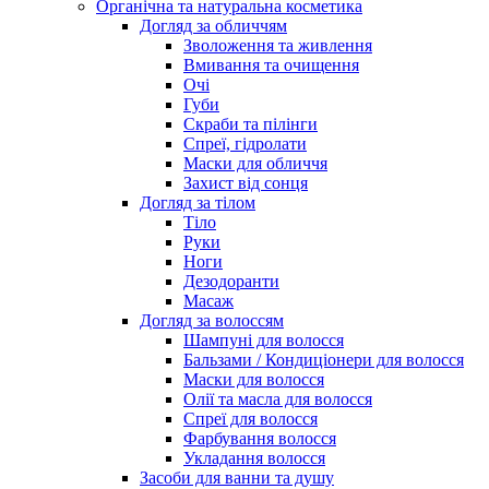
Органічна та натуральна косметика
Догляд за обличчям
Зволоження та живлення
Вмивання та очищення
Очі
Губи
Скраби та пілінги
Спреї, гідролати
Маски для обличчя
Захист від сонця
Догляд за тілом
Тіло
Руки
Ноги
Дезодоранти
Масаж
Догляд за волоссям
Шампуні для волосся
Бальзами / Кондиціонери для волосся
Маски для волосся
Олії та масла для волосся
Спреї для волосся
Фарбування волосся
Укладання волосся
Засоби для ванни та душу