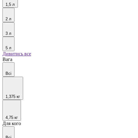
1,5 л
2 л
3 л
5 л
Дивитись все
Вага
Всі
1,375 кг
4,75 кг
Для кого
Всі