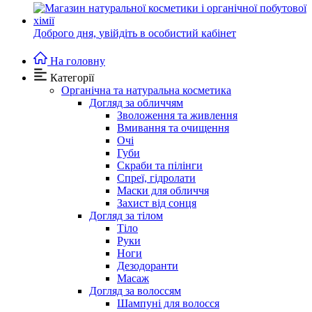
Доброго дня,
увійдіть в особистий кабінет
На головну
Категорії
Органічна та натуральна косметика
Догляд за обличчям
Зволоження та живлення
Вмивання та очищення
Очі
Губи
Скраби та пілінги
Спреї, гідролати
Маски для обличчя
Захист від сонця
Догляд за тілом
Тіло
Руки
Ноги
Дезодоранти
Масаж
Догляд за волоссям
Шампуні для волосся