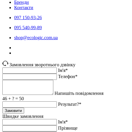
Бренди
Контакти
097 150-93-26
095 540-99-89
shoр@ecologic.com.ua
Замовлення зворотнього дзвінку
Ім'я*
Телефон*
Напишіть повідомлення
46 + ? = 50
Результат?*
Замовити
Швидке замовлення
Ім'я*
Прiзвище