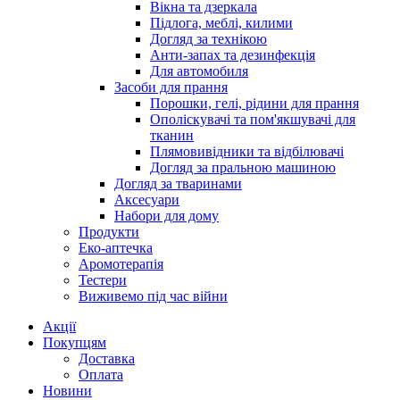
Вікна та дзеркала
Підлога, меблі, килими
Догляд за технікою
Анти-запах та дезинфекція
Для автомобиля
Засоби для прання
Порошки, гелі, рідини для прання
Ополіскувачі та пом'якшувачі для
тканин
Плямовивідники та відбілювачі
Догляд за пральною машиною
Догляд за тваринами
Аксесуари
Набори для дому
Продукти
Еко-аптечка
Аромотерапія
Тестери
Виживемо під час війни
Акції
Покупцям
Доставка
Оплата
Новини