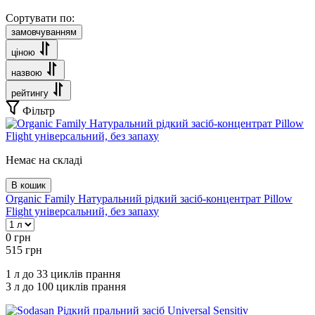
Сортувати по:
замовчуванням
ціною
назвою
рейтингу
Фільтр
Немає на складі
В кошик
Organic Family Натуральний рідкий засіб-концентрат Pillow
Flight універсальний, без запаху
0
грн
515
грн
1 л до 33 циклів прання
3 л до 100 циклів прання