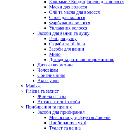
Бальзами / Кондиціонери для волосся
Маски для волосся
Олії та масла для волосся
Спреї для волосся
Фарбування волосся
Укладання волосся
Засоби для ванни та душу
Гелі для душу
Скраби та пілінги
Засоби для ванни
Мило
Догляд за ротовою порожниною
Дитяча косметика
Чоловікам
Сонячна лінія
Аксесуари
Макіяж
Гігієна та захист
Жіноча гігієна
Антисептичні засоби
Прибирання та прання
Засоби для прибирання
Миття посуду, фруктів / овочів
Прибирання кухні
Туалет та ванна