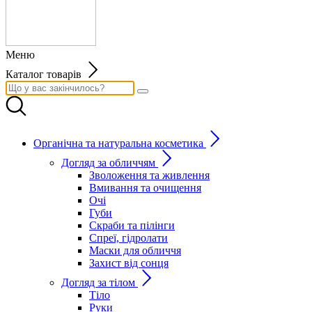
Меню
Каталог товарів
Органічна та натуральна косметика
Догляд за обличчям
Зволоження та живлення
Вмивання та очищення
Очі
Губи
Скраби та пілінги
Спреї, гідролати
Маски для обличчя
Захист від сонця
Догляд за тілом
Тіло
Руки