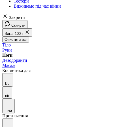
Тестери
Виживемо під час війни
Закрити
Скинути
Вага: 100 г
Очистити всі
Тіло
Руки
Ноги
Дезодоранти
Масаж
Косметика для
Всі
ніг
тіла
Призначення