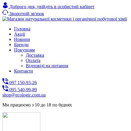
Доброго дня,
увійдіть в особистий кабінет
Зворотній зв'язок
Головна
Акції
Новини
Бренди
Покупцям
Доставка
Оплата
Відповіді на питання
Контакти
097 150-93-26
095 540-99-89
shoр@ecologic.com.ua
Ми працюємо з 10 до 18 по буднях