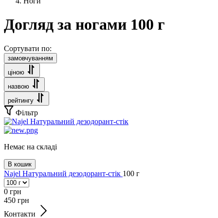
Ноги
Догляд за ногами 100 г
Сортувати по:
замовчуванням
ціною
назвою
рейтингу
Фільтр
Немає на складі
В кошик
Najel Натуральний дезодорант-стік
100 г
0
грн
450
грн
Контакти