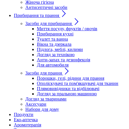
Жіноча гігієна
Антисептичні засоби
Прибирання та прання
Засоби для прибирання
Миття посуду, фруктів / овочів
Прибирання кухні
Туалет та ванна
Вікна та дзеркала
Підлога, меблі, килими
Догляд за технікою
Анти-запах та дезинфекція
Для автомобиля
Засоби для прання
Порошки, гелі, рідини для прання
Ополіскувачі та пом'якшувачі для тканин
Плямовивідники та відбілювачі
Догляд за пральною машиною
Догляд за тваринами
Аксесуари
Набори для дому
Продукти
Еко-аптечка
Аромотерапія