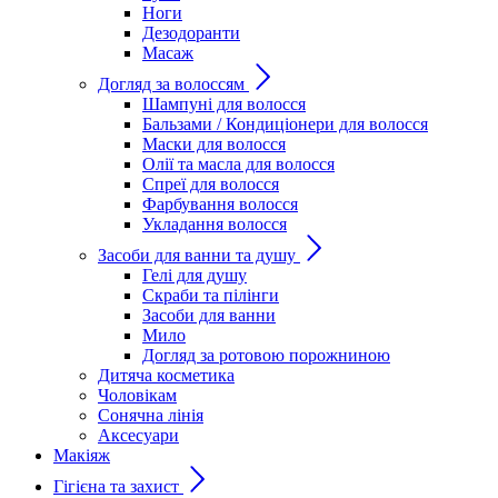
Ноги
Дезодоранти
Масаж
Догляд за волоссям
Шампуні для волосся
Бальзами / Кондиціонери для волосся
Маски для волосся
Олії та масла для волосся
Спреї для волосся
Фарбування волосся
Укладання волосся
Засоби для ванни та душу
Гелі для душу
Скраби та пілінги
Засоби для ванни
Мило
Догляд за ротовою порожниною
Дитяча косметика
Чоловікам
Сонячна лінія
Аксесуари
Макіяж
Гігієна та захист