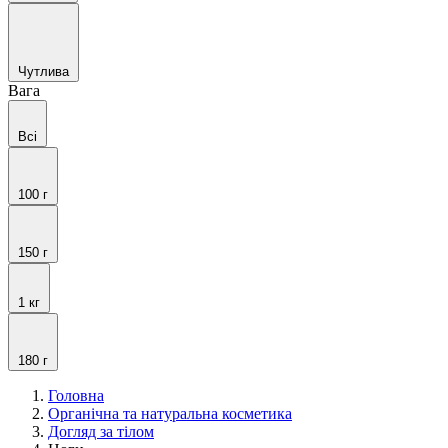
Чутлива
Вага
Всі
100 г
150 г
1 кг
180 г
Головна
Органічна та натуральна косметика
Догляд за тілом