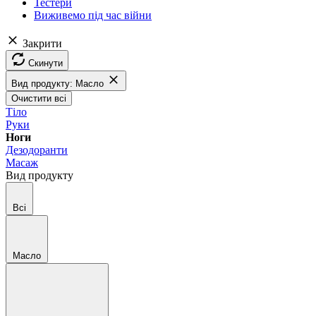
Тестери
Виживемо під час війни
Закрити
Скинути
Вид продукту: Масло
Очистити всі
Тіло
Руки
Ноги
Дезодоранти
Масаж
Вид продукту
Всі
Масло