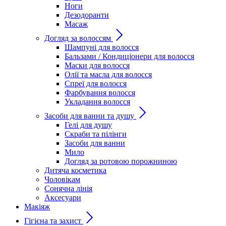
Ноги
Дезодоранти
Масаж
Догляд за волоссям
Шампуні для волосся
Бальзами / Кондиціонери для волосся
Маски для волосся
Олії та масла для волосся
Спреї для волосся
Фарбування волосся
Укладання волосся
Засоби для ванни та душу
Гелі для душу
Скраби та пілінги
Засоби для ванни
Мило
Догляд за ротовою порожниною
Дитяча косметика
Чоловікам
Сонячна лінія
Аксесуари
Макіяж
Гігієна та захист