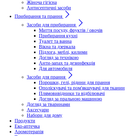
Жіноча гігієна
Антисептичні засоби
Прибирання та прання
Засоби для прибирання
Миття посуду, фруктів / овочів
Прибирання кухні
Туалет та ванна
Вікна та дзеркала
Підлога, меблі, килими
Догляд за технікою
Анти-запах та дезинфекція
Для автомобиля
Засоби для прання
Порошки, гелі, рідини для прання
Ополіскувачі та пом'якшувачі для тканин
Плямовивідники та відбілювачі
Догляд за пральною машиною
Догляд за тваринами
Аксесуари
Набори для дому
Продукти
Еко-аптечка
Аромотерапія