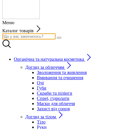
Меню
Каталог товарів
Органічна та натуральна косметика
Догляд за обличчям
Зволоження та живлення
Вмивання та очищення
Очі
Губи
Скраби та пілінги
Спреї, гідролати
Маски для обличчя
Захист від сонця
Догляд за тілом
Тіло
Руки