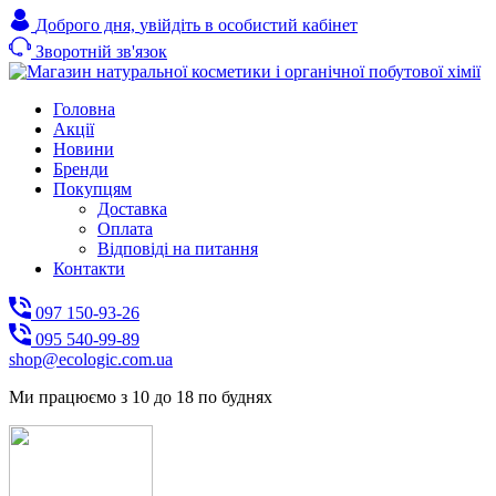
Доброго дня,
увійдіть в особистий кабінет
Зворотній зв'язок
Головна
Акції
Новини
Бренди
Покупцям
Доставка
Оплата
Відповіді на питання
Контакти
097 150-93-26
095 540-99-89
shoр@ecologic.com.ua
Ми працюємо з 10 до 18 по буднях