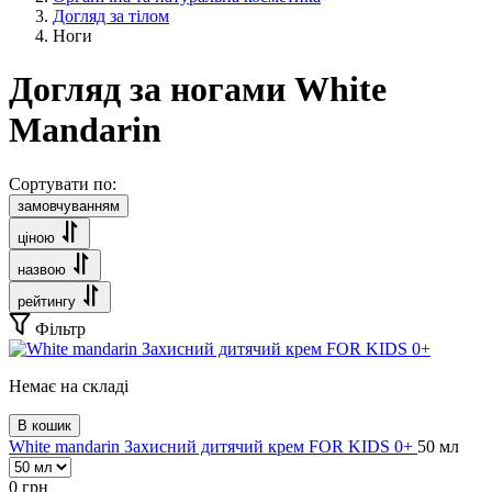
Догляд за тілом
Ноги
Догляд за ногами White
Mandarin
Сортувати по:
замовчуванням
ціною
назвою
рейтингу
Фільтр
Немає на складі
В кошик
White mandarin Захисний дитячий крем FOR KIDS 0+
50 мл
0
грн