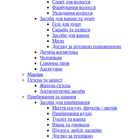
Спреї для волосся
Фарбування волосся
Укладання волосся
Засоби для ванни та душу
Гелі для душу
Скраби та пілінги
Засоби для ванни
Мило
Догляд за ротовою порожниною
Дитяча косметика
Чоловікам
Сонячна лінія
Аксесуари
Макіяж
Гігієна та захист
Жіноча гігієна
Антисептичні засоби
Прибирання та прання
Засоби для прибирання
Миття посуду, фруктів / овочів
Прибирання кухні
Туалет та ванна
Вікна та дзеркала
Підлога, меблі, килими
Догляд за технікою