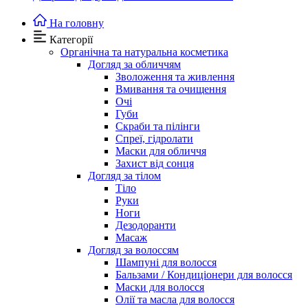
На головну
Категорії
Органічна та натуральна косметика
Догляд за обличчям
Зволоження та живлення
Вмивання та очищення
Очі
Губи
Скраби та пілінги
Спреї, гідролати
Маски для обличчя
Захист від сонця
Догляд за тілом
Тіло
Руки
Ноги
Дезодоранти
Масаж
Догляд за волоссям
Шампуні для волосся
Бальзами / Кондиціонери для волосся
Маски для волосся
Олії та масла для волосся