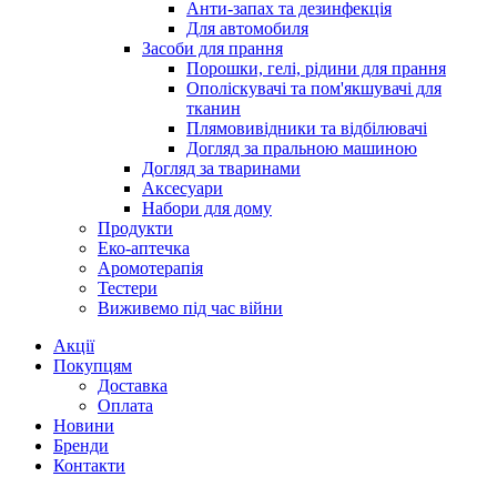
Анти-запах та дезинфекція
Для автомобиля
Засоби для прання
Порошки, гелі, рідини для прання
Ополіскувачі та пом'якшувачі для
тканин
Плямовивідники та відбілювачі
Догляд за пральною машиною
Догляд за тваринами
Аксесуари
Набори для дому
Продукти
Еко-аптечка
Аромотерапія
Тестери
Виживемо під час війни
Акції
Покупцям
Доставка
Оплата
Новини
Бренди
Контакти