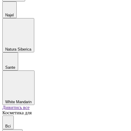
Najel
Natura Siberica
Sante
White Mandarin
Дивитись все
Косметика для
Всі