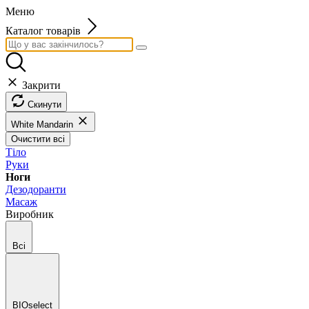
Меню
Каталог товарів
Закрити
Скинути
White Mandarin
Очистити всі
Тіло
Руки
Ноги
Дезодоранти
Масаж
Виробник
Всі
BIOselect