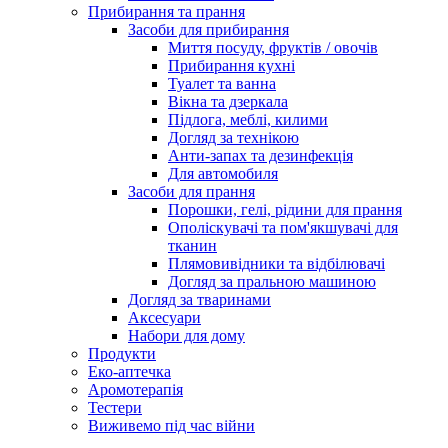
Прибирання та прання
Засоби для прибирання
Миття посуду, фруктів / овочів
Прибирання кухні
Туалет та ванна
Вікна та дзеркала
Підлога, меблі, килими
Догляд за технікою
Анти-запах та дезинфекція
Для автомобиля
Засоби для прання
Порошки, гелі, рідини для прання
Ополіскувачі та пом'якшувачі для
тканин
Плямовивідники та відбілювачі
Догляд за пральною машиною
Догляд за тваринами
Аксесуари
Набори для дому
Продукти
Еко-аптечка
Аромотерапія
Тестери
Виживемо під час війни