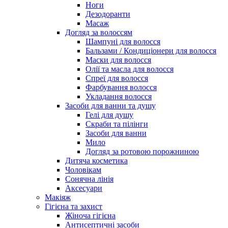
Ноги
Дезодоранти
Масаж
Догляд за волоссям
Шампуні для волосся
Бальзами / Кондиціонери для волосся
Маски для волосся
Олії та масла для волосся
Спреї для волосся
Фарбування волосся
Укладання волосся
Засоби для ванни та душу
Гелі для душу
Скраби та пілінги
Засоби для ванни
Мило
Догляд за ротовою порожниною
Дитяча косметика
Чоловікам
Сонячна лінія
Аксесуари
Макіяж
Гігієна та захист
Жіноча гігієна
Антисептичні засоби