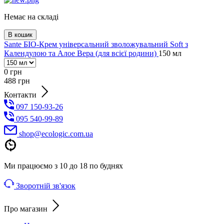
Немає на складі
В кошик
Sante БІО-Крем універсальний зволожувальний Soft з
Календулою та Алое Вера (для всієї родини)
150 мл
0
грн
488
грн
Контакти
097 150-93-26
095 540-99-89
shoр@ecologic.com.ua
Ми працюємо з 10 до 18 по буднях
Зворотній зв'язок
Про магазин