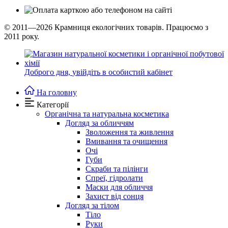
© 2011—2026
Крамниця екологічних товарів. Працюємо з
2011 року.
Доброго дня,
увійдіть в особистий кабінет
На головну
Категорії
Органічна та натуральна косметика
Догляд за обличчям
Зволоження та живлення
Вмивання та очищення
Очі
Губи
Скраби та пілінги
Спреї, гідролати
Маски для обличчя
Захист від сонця
Догляд за тілом
Тіло
Руки