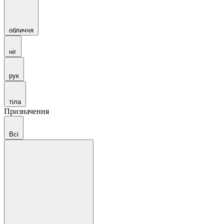
обличчя
ніг
рук
тіла
Призначення
Всі