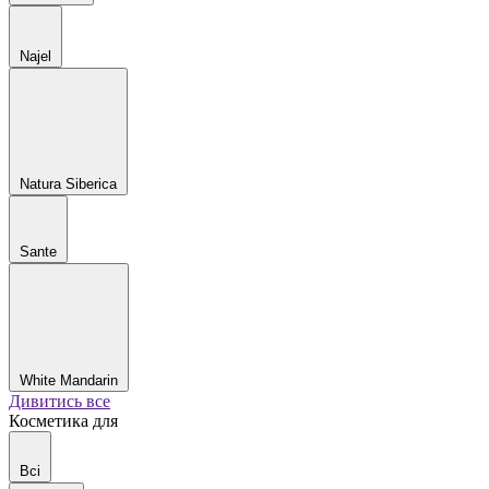
Najel
Natura Siberica
Sante
White Mandarin
Дивитись все
Косметика для
Всі