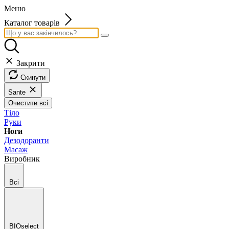
Меню
Каталог товарів
Закрити
Скинути
Sante
Очистити всі
Тіло
Руки
Ноги
Дезодоранти
Масаж
Виробник
Всі
BIOselect