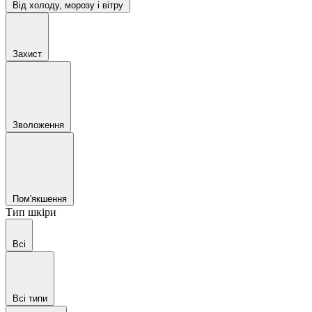
Від холоду, морозу і вітру
Захист
Зволоження
Пом'якшення
Тип шкіри
Всі
Всі типи