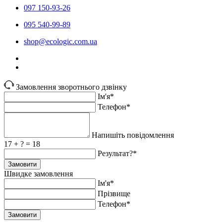
097 150-93-26
095 540-99-89
shoр@ecologic.com.ua
Замовлення зворотнього дзвінку
Ім'я*
Телефон*
Напишіть повідомлення
17 + ? = 18
Результат?*
Замовити
Швидке замовлення
Ім'я*
Прiзвище
Телефон*