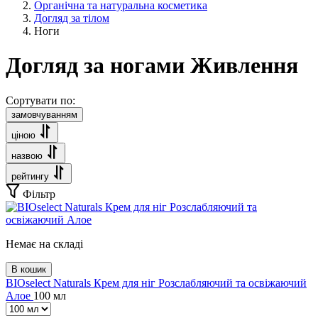
Органічна та натуральна косметика
Догляд за тілом
Ноги
Догляд за ногами Живлення
Сортувати по:
замовчуванням
ціною
назвою
рейтингу
Фільтр
Немає на складі
В кошик
BIOselect Naturals Крем для ніг Розслабляючий та освіжаючий
Алое
100 мл