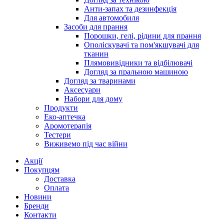
Анти-запах та дезинфекція
Для автомобиля
Засоби для прання
Порошки, гелі, рідини для прання
Ополіскувачі та пом'якшувачі для
тканин
Плямовивідники та відбілювачі
Догляд за пральною машиною
Догляд за тваринами
Аксесуари
Набори для дому
Продукти
Еко-аптечка
Аромотерапія
Тестери
Виживемо під час війни
Акції
Покупцям
Доставка
Оплата
Новини
Бренди
Контакти