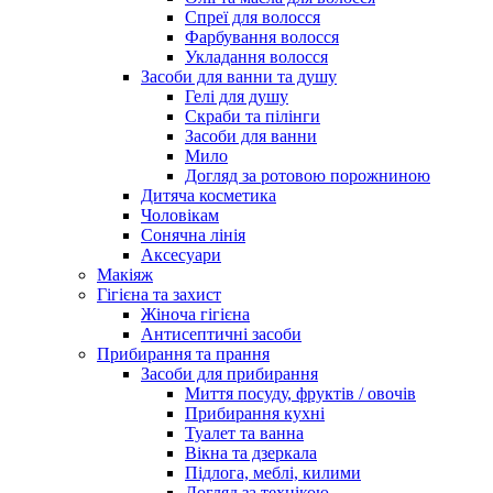
Спреї для волосся
Фарбування волосся
Укладання волосся
Засоби для ванни та душу
Гелі для душу
Скраби та пілінги
Засоби для ванни
Мило
Догляд за ротовою порожниною
Дитяча косметика
Чоловікам
Сонячна лінія
Аксесуари
Макіяж
Гігієна та захист
Жіноча гігієна
Антисептичні засоби
Прибирання та прання
Засоби для прибирання
Миття посуду, фруктів / овочів
Прибирання кухні
Туалет та ванна
Вікна та дзеркала
Підлога, меблі, килими
Догляд за технікою