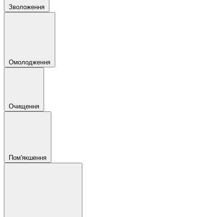
Зволоження
Омолодження
Очищення
Пом'якшення