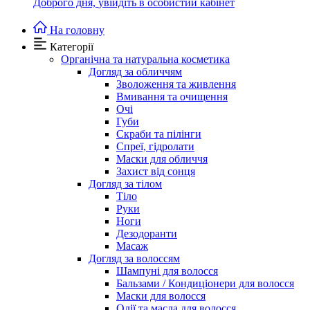
Доброго дня,
увійдіть в особистий кабінет
На головну
Категорії
Органічна та натуральна косметика
Догляд за обличчям
Зволоження та живлення
Вмивання та очищення
Очі
Губи
Скраби та пілінги
Спреї, гідролати
Маски для обличчя
Захист від сонця
Догляд за тілом
Тіло
Руки
Ноги
Дезодоранти
Масаж
Догляд за волоссям
Шампуні для волосся
Бальзами / Кондиціонери для волосся
Маски для волосся
Олії та масла для волосся