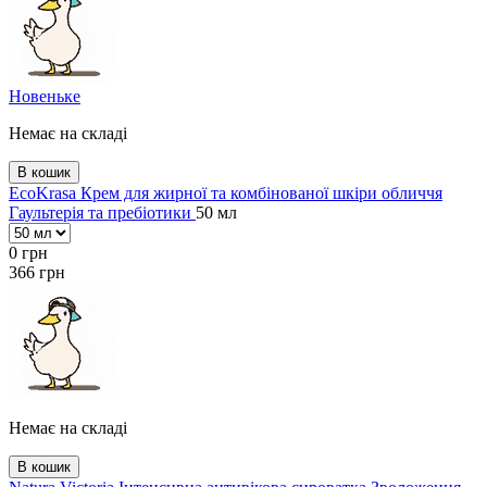
Новеньке
Немає на складі
В кошик
EcoKrasa Крем для жирної та комбінованої шкіри обличчя
Гаультерія та пребіотики
50 мл
0
грн
366
грн
Немає на складі
В кошик