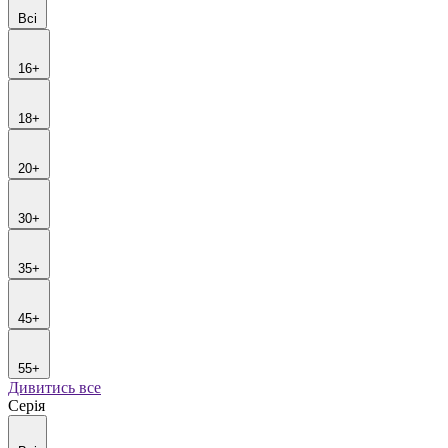
Всі
16+
18+
20+
30+
35+
45+
55+
Дивитись все
Серія