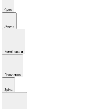
Суха
Жирна
Комбінована
Проблемна
Зріла