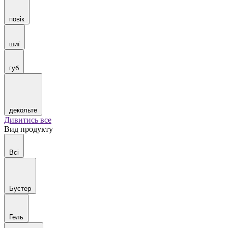
повік
шиї
губ
декольте
Дивитись все
Вид продукту
Всі
Бустер
Гель