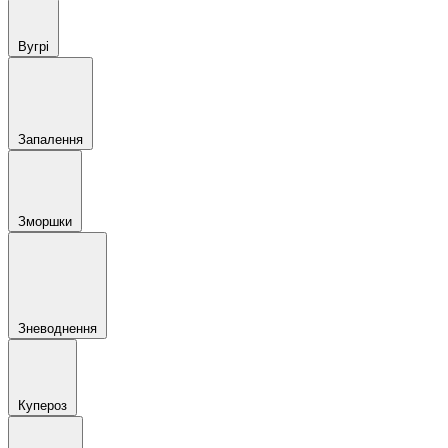
Вугрі
Запалення
Зморшки
Зневоднення
Купероз