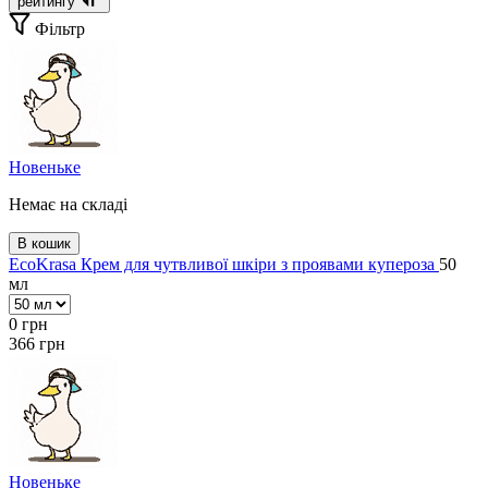
рейтингу
Фільтр
Новеньке
Немає на складі
В кошик
EcoKrasa Крем для чутвливої шкіри з проявами купероза
50
мл
0
грн
366
грн
Новеньке