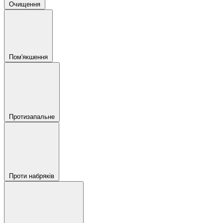
Очищення
Пом'якшення
Протизапальне
Проти набряків