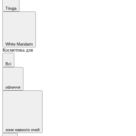
Triuga
White Mandarin
Косметика для
Всі
обличчя
зони навколо очей