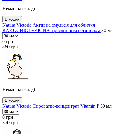
Немає на складі
В кошик
Natura Victoria Активна емульсія для обличчя
BAKUCHIOL+VIGNA з рослинним ретинолом
30 мл
0
грн
460
грн
Немає на складі
В кошик
Natura Victoria Сироватка-концентрат Vitamin P
30 мл
0
грн
350
грн