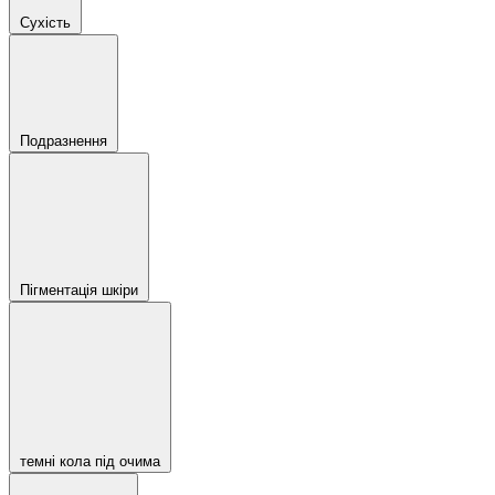
Сухість
Подразнення
Пігментація шкіри
темні кола під очима