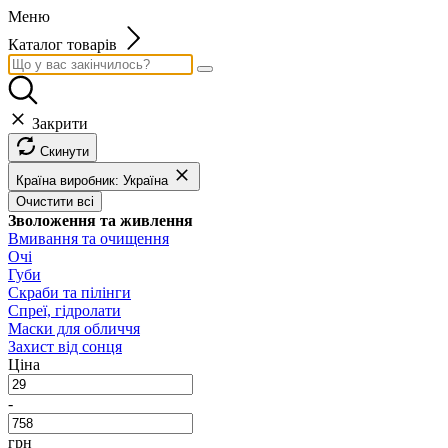
Меню
Каталог товарів
Закрити
Скинути
Країна виробник: Україна
Очистити всі
Зволоження та живлення
Вмивання та очищення
Очі
Губи
Скраби та пілінги
Спреї, гідролати
Маски для обличчя
Захист від сонця
Ціна
-
грн