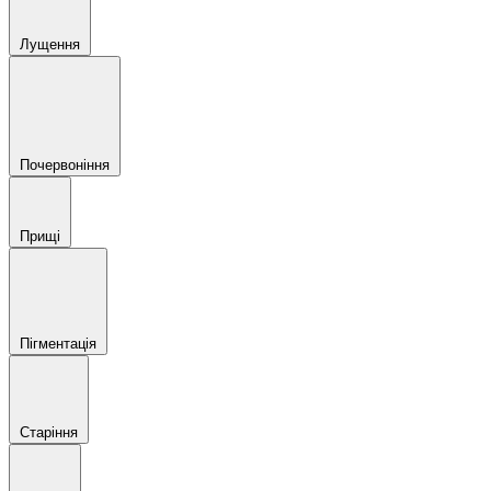
Лущення
Почервоніння
Прищі
Пігментація
Старіння