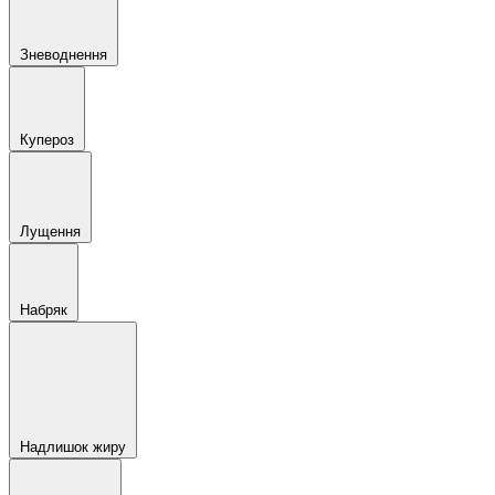
Зневоднення
Купероз
Лущення
Набряк
Надлишок жиру