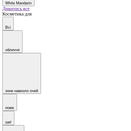
White Mandarin
Дивитись все
Косметика для
Всі
обличчя
зони навколо очей
повік
шиї