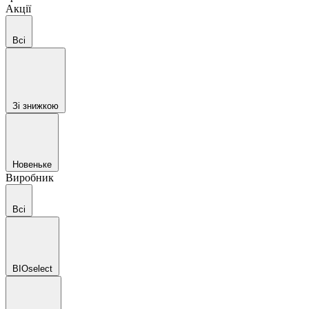
Акції
Всі
Зі знижкою
Новеньке
Виробник
Всі
BIOselect