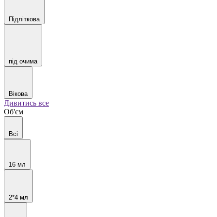
Підліткова
під очима
Вікова
Дивитись все
Об'єм
Всі
16 мл
2*4 мл