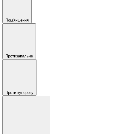
Пом'якшення
Протизапальне
Проти куперозу