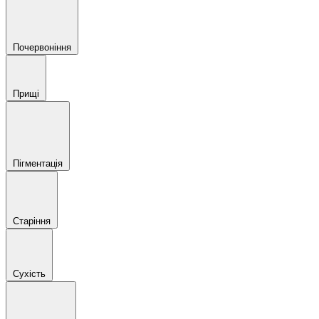
Почервоніння
Прищі
Пігментація
Старіння
Сухість