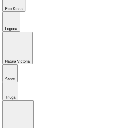
Eco Krasa
Logona
Natura Victoria
Sante
Triuga