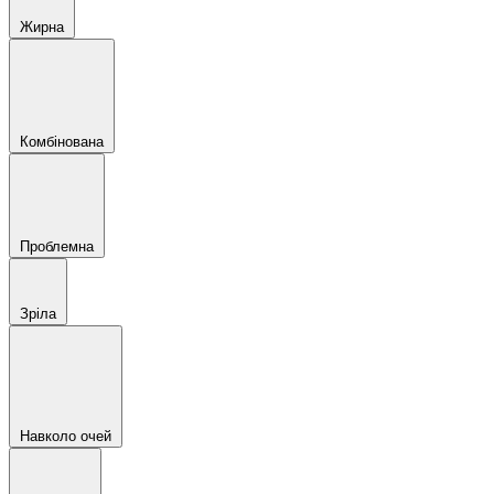
Жирна
Комбінована
Проблемна
Зріла
Навколо очей