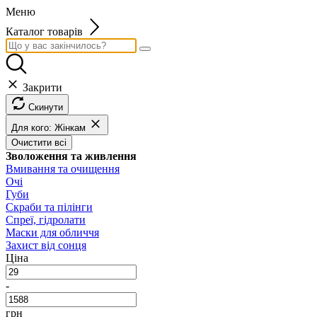
Меню
Каталог товарів
Закрити
Скинути
Для кого: Жінкам
Очистити всі
Зволоження та живлення
Вмивання та очищення
Очі
Губи
Скраби та пілінги
Спреї, гідролати
Маски для обличчя
Захист від сонця
Ціна
-
грн