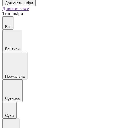
Дряблість шкіри
Дивитись все
Тип шкіри
Всі
Всі типи
Нормальна
Чутлива
Суха