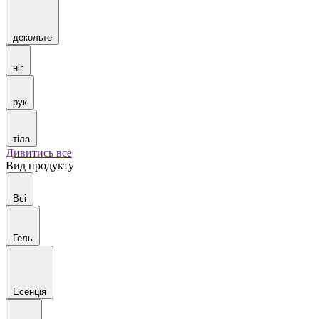
декольте
ніг
рук
тіла
Дивитись все
Вид продукту
Всі
Гель
Есенція