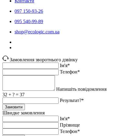
Контакти
097 150-93-26
095 540-99-89
shoр@ecologic.com.ua
Замовлення зворотнього дзвінку
Ім'я*
Телефон*
Напишіть повідомлення
32 + ? = 37
Результат?*
Замовити
Швидке замовлення
Ім'я*
Прiзвище
Телефон*