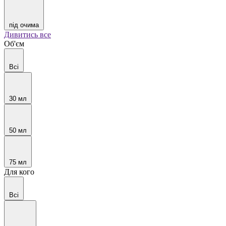
під очима
Дивитись все
Об'єм
Всі
30 мл
50 мл
75 мл
Для кого
Всі