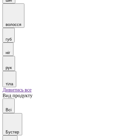
шиї
волосся
губ
ніг
рук
тіла
Дивитись все
Вид продукту
Всі
Бустер