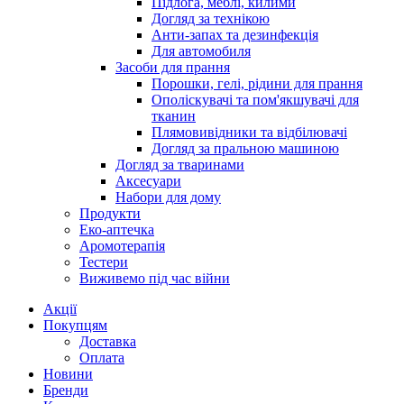
Підлога, меблі, килими
Догляд за технікою
Анти-запах та дезинфекція
Для автомобиля
Засоби для прання
Порошки, гелі, рідини для прання
Ополіскувачі та пом'якшувачі для
тканин
Плямовивідники та відбілювачі
Догляд за пральною машиною
Догляд за тваринами
Аксесуари
Набори для дому
Продукти
Еко-аптечка
Аромотерапія
Тестери
Виживемо під час війни
Акції
Покупцям
Доставка
Оплата
Новини
Бренди