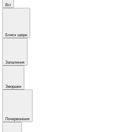
Всі
Блиск шкіри
Запалення
Зморшки
Почервоніння