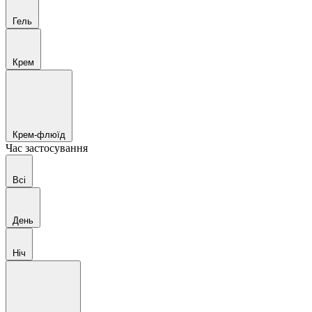
Гель
Крем
Крем-флюїд
Час застосування
Всі
День
Ніч