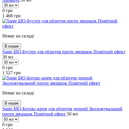
0
грн
1 468
грн
Немає на складі
В кошик
Sante БІО-Бустер для обличчя проти зморшок Помітний ефект
30 мл
0
грн
1 527
грн
Немає на складі
В кошик
Sante БІО-Ботокс-крем для обличчя денний Зволожувальний
проти зморшок Помітний ефект
50 мл
0
грн