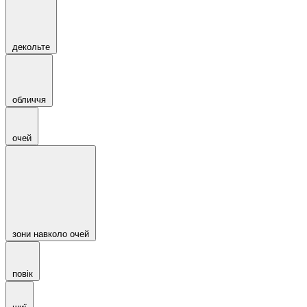
декольте
обличчя
очей
зони навколо очей
повік