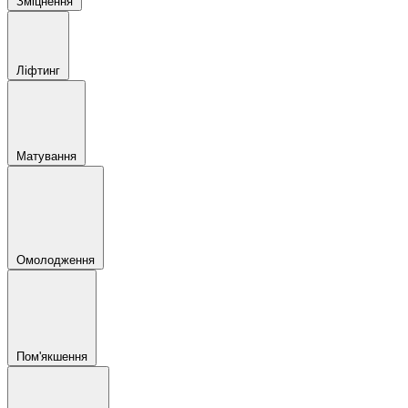
Зміцнення
Ліфтинг
Матування
Омолодження
Пом'якшення