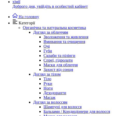
Доброго дня,
увійдіть в особистий кабінет
На головну
Категорії
Органічна та натуральна косметика
Догляд за обличчям
Зволоження та живлення
Вмивання та очищення
Очі
Губи
Скраби та пілінги
Спреї, гідролати
Маски для обличчя
Захист від сонця
Догляд за тілом
Тіло
Руки
Ноги
Дезодоранти
Масаж
Догляд за волоссям
Шампуні для волосся
Бальзами / Кондиціонери для волосся