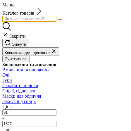
Меню
Каталог товарів
Закрити
Скинути
Косметика для: декольте
Очистити всі
Зволоження та живлення
Вмивання та очищення
Очі
Губи
Скраби та пілінги
Спреї, гідролати
Маски для обличчя
Захист від сонця
Ціна
-
грн