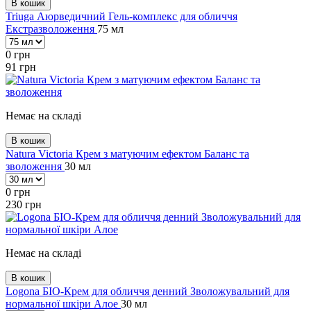
В кошик
Triuga Аюрведичний Гель-комплекс для обличчя
Екстразволоження
75 мл
0
грн
91
грн
Немає на складі
В кошик
Natura Victoria Крем з матуючим ефектом Баланс та
зволоження
30 мл
0
грн
230
грн
Немає на складі
В кошик
Logona БІО-Крем для обличчя денний Зволожувальний для
нормальної шкіри Алое
30 мл