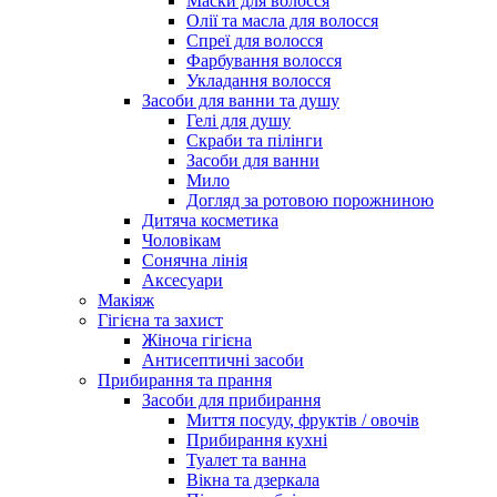
Маски для волосся
Олії та масла для волосся
Спреї для волосся
Фарбування волосся
Укладання волосся
Засоби для ванни та душу
Гелі для душу
Скраби та пілінги
Засоби для ванни
Мило
Догляд за ротовою порожниною
Дитяча косметика
Чоловікам
Сонячна лінія
Аксесуари
Макіяж
Гігієна та захист
Жіноча гігієна
Антисептичні засоби
Прибирання та прання
Засоби для прибирання
Миття посуду, фруктів / овочів
Прибирання кухні
Туалет та ванна
Вікна та дзеркала