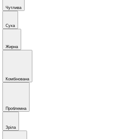
Чутлива
Суха
Жирна
Комбінована
Проблемна
Зріла