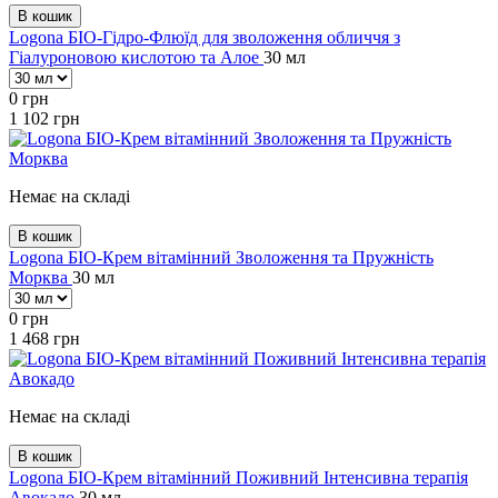
В кошик
Logona БІО-Гідро-Флюїд для зволоження обличчя з
Гіалуроновою кислотою та Алое
30 мл
0
грн
1 102
грн
Немає на складі
В кошик
Logona БІО-Крем вітамінний Зволоження та Пружність
Морква
30 мл
0
грн
1 468
грн
Немає на складі
В кошик
Logona БІО-Крем вітамінний Поживний Інтенсивна терапія
Авокадо
30 мл