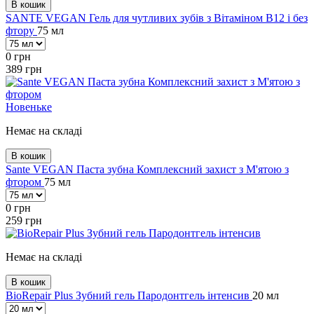
В кошик
SANTE VEGAN Гель для чутливих зубів з Вітаміном В12 і без
фтору
75 мл
0
грн
389
грн
Новеньке
Немає на складі
В кошик
Sante VEGAN Паста зубна Комплексний захист з М'ятою з
фтором
75 мл
0
грн
259
грн
Немає на складі
В кошик
BioRepair Plus Зубний гель Пародонтгель інтенсив
20 мл