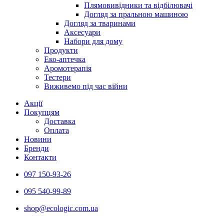
Плямовивідники та відбілювачі
Догляд за пральною машиною
Догляд за тваринами
Аксесуари
Набори для дому
Продукти
Еко-аптечка
Аромотерапія
Тестери
Виживемо під час війни
Акції
Покупцям
Доставка
Оплата
Новини
Бренди
Контакти
097 150-93-26
095 540-99-89
shoр@ecologic.com.ua