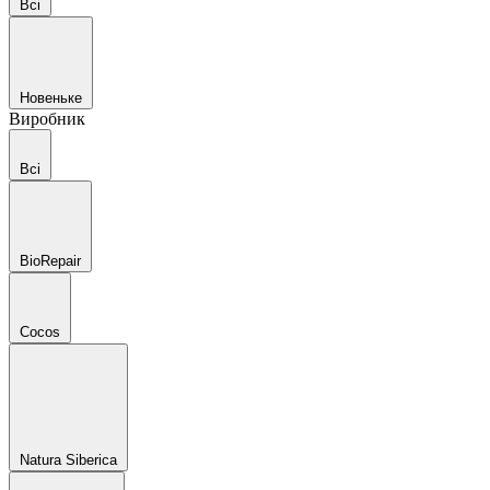
Всі
Новеньке
Виробник
Всі
BioRepair
Cocos
Natura Siberica