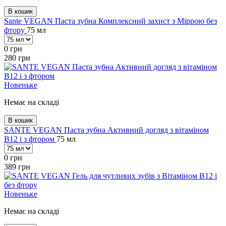
В кошик
Sante VEGAN Паста зубна Комплексний захист з Міррою без
фтору
75 мл
0
грн
280
грн
Новеньке
Немає на складі
В кошик
SANTE VEGAN Паста зубна Активний догляд з вітаміном
В12 і з фтором
75 мл
0
грн
389
грн
Новеньке
Немає на складі