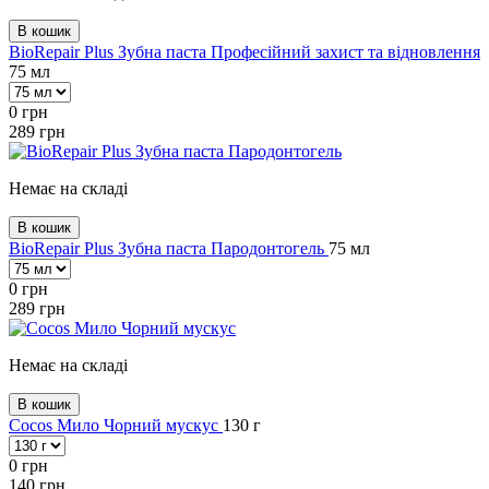
В кошик
BioRepair Plus Зубна паста Професійний захист та відновлення
75 мл
0
грн
289
грн
Немає на складі
В кошик
BioRepair Plus Зубна паста Пародонтогель
75 мл
0
грн
289
грн
Немає на складі
В кошик
Cocos Мило Чорний мускус
130 г
0
грн
140
грн