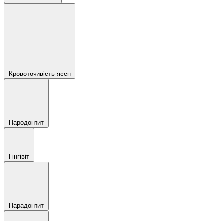
Кровоточивість ясен
Пародонтит
Гінгівіт
Парадонтит