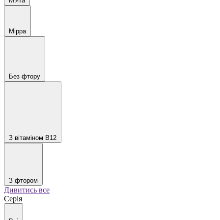
М'ята
Мірра
Без фтору
З вітаміном B12
З фтором
Дивитись все
Серія