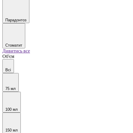
Парадонтоз
Стоматит
Дивитись все
Об'єм
Всі
75 мл
100 мл
150 мл