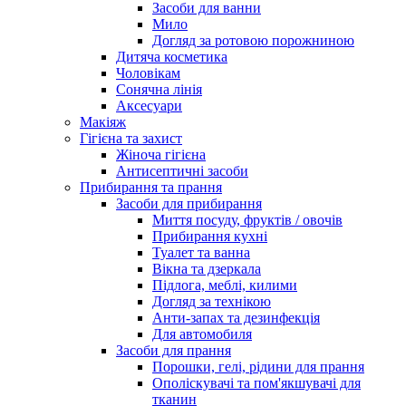
Засоби для ванни
Мило
Догляд за ротовою порожниною
Дитяча косметика
Чоловікам
Сонячна лінія
Аксесуари
Макіяж
Гігієна та захист
Жіноча гігієна
Антисептичні засоби
Прибирання та прання
Засоби для прибирання
Миття посуду, фруктів / овочів
Прибирання кухні
Туалет та ванна
Вікна та дзеркала
Підлога, меблі, килими
Догляд за технікою
Анти-запах та дезинфекція
Для автомобиля
Засоби для прання
Порошки, гелі, рідини для прання
Ополіскувачі та пом'якшувачі для
тканин