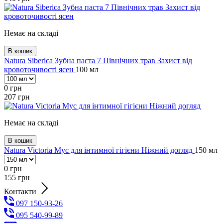
Немає на складі
В кошик
Natura Siberica Зубна паста 7 Північних трав Захист від
кровоточивості ясен
100 мл
0
грн
207
грн
Немає на складі
В кошик
Natura Victoria Мус для інтимної гігієни Ніжний догляд
150 мл
0
грн
155
грн
Контакти
097 150-93-26
095 540-99-89