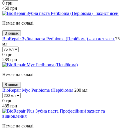
0
грн
450
грн
Немає на складі
В кошик
BioRepair Зубна паста Peribioma (Перібіома) - захист ясен
75
мл
0
грн
289
грн
Немає на складі
В кошик
BioRepair Мус Peribioma (Перібіома)
200 мл
0
грн
485
грн
Немає на складі