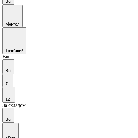
Всі
Ментол
Трав'яний
Вік
Всі
7+
12+
За складом
Всі