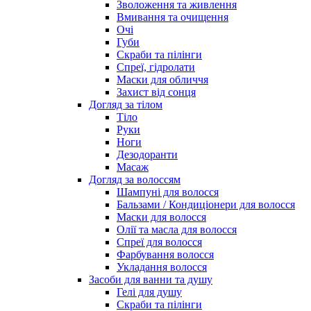
Зволоження та живлення
Вмивання та очищення
Очі
Губи
Скраби та пілінги
Спреї, гідролати
Маски для обличчя
Захист від сонця
Догляд за тілом
Тіло
Руки
Ноги
Дезодоранти
Масаж
Догляд за волоссям
Шампуні для волосся
Бальзами / Кондиціонери для волосся
Маски для волосся
Олії та масла для волосся
Спреї для волосся
Фарбування волосся
Укладання волосся
Засоби для ванни та душу
Гелі для душу
Скраби та пілінги