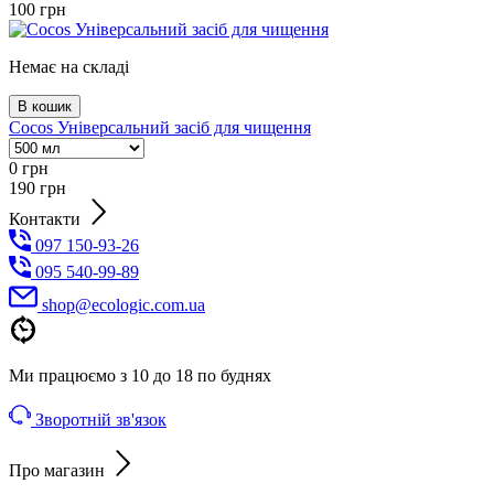
100
грн
Немає на складі
В кошик
Cocos Універсальний засіб для чищення
0
грн
190
грн
Контакти
097 150-93-26
095 540-99-89
shoр@ecologic.com.ua
Ми працюємо з 10 до 18 по буднях
Зворотній зв'язок
Про магазин