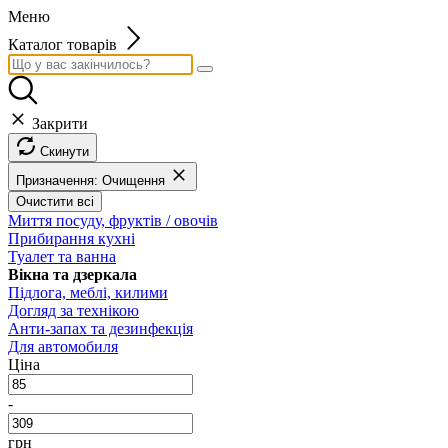
Меню
Каталог товарів
Закрити
Скинути
Призначення: Очищення
Очистити всі
Миття посуду, фруктів / овочів
Прибирання кухні
Туалет та ванна
Вікна та дзеркала
Підлога, меблі, килими
Догляд за технікою
Анти-запах та дезинфекція
Для автомобиля
Ціна
-
грн