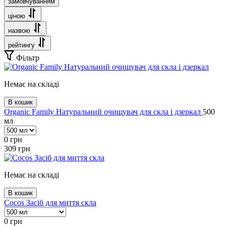
замовчуванням
ціною
назвою
рейтингу
Фільтр
Немає на складі
В кошик
Organic Family Натуральний очищувач для скла і дзеркал
500
мл
0
грн
309
грн
Немає на складі
В кошик
Cocos Засіб для миття скла
0
грн