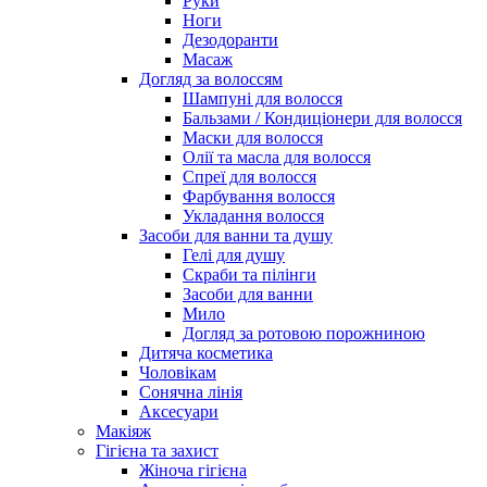
Руки
Ноги
Дезодоранти
Масаж
Догляд за волоссям
Шампуні для волосся
Бальзами / Кондиціонери для волосся
Маски для волосся
Олії та масла для волосся
Спреї для волосся
Фарбування волосся
Укладання волосся
Засоби для ванни та душу
Гелі для душу
Скраби та пілінги
Засоби для ванни
Мило
Догляд за ротовою порожниною
Дитяча косметика
Чоловікам
Сонячна лінія
Аксесуари
Макіяж
Гігієна та захист
Жіноча гігієна