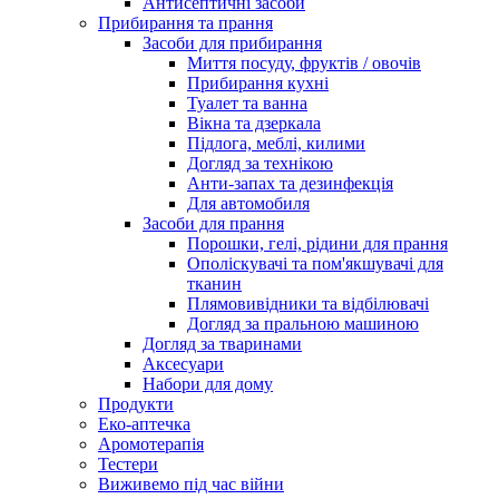
Антисептичні засоби
Прибирання та прання
Засоби для прибирання
Миття посуду, фруктів / овочів
Прибирання кухні
Туалет та ванна
Вікна та дзеркала
Підлога, меблі, килими
Догляд за технікою
Анти-запах та дезинфекція
Для автомобиля
Засоби для прання
Порошки, гелі, рідини для прання
Ополіскувачі та пом'якшувачі для
тканин
Плямовивідники та відбілювачі
Догляд за пральною машиною
Догляд за тваринами
Аксесуари
Набори для дому
Продукти
Еко-аптечка
Аромотерапія
Тестери
Виживемо під час війни