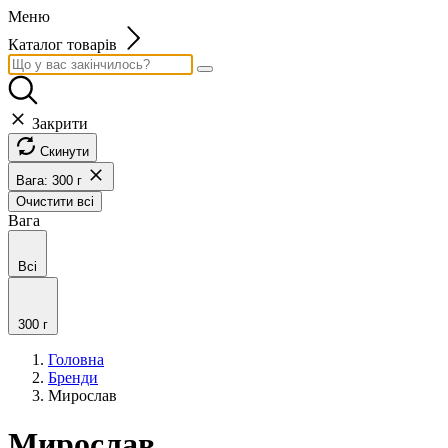
Меню
Каталог товарів
Закрити
Скинути
Вага: 300 г
Очистити всі
Вага
Всі
300 г
Головна
Бренди
Мирослав
Мирослав