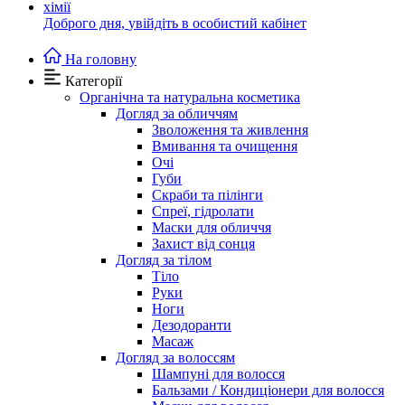
Доброго дня,
увійдіть в особистий кабінет
На головну
Категорії
Органічна та натуральна косметика
Догляд за обличчям
Зволоження та живлення
Вмивання та очищення
Очі
Губи
Скраби та пілінги
Спреї, гідролати
Маски для обличчя
Захист від сонця
Догляд за тілом
Тіло
Руки
Ноги
Дезодоранти
Масаж
Догляд за волоссям
Шампуні для волосся
Бальзами / Кондиціонери для волосся