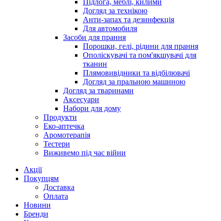
Підлога, меблі, килими
Догляд за технікою
Анти-запах та дезинфекція
Для автомобиля
Засоби для прання
Порошки, гелі, рідини для прання
Ополіскувачі та пом'якшувачі для
тканин
Плямовивідники та відбілювачі
Догляд за пральною машиною
Догляд за тваринами
Аксесуари
Набори для дому
Продукти
Еко-аптечка
Аромотерапія
Тестери
Виживемо під час війни
Акції
Покупцям
Доставка
Оплата
Новини
Бренди