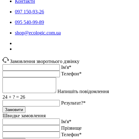
Контакти
097 150-93-26
095 540-99-89
shoр@ecologic.com.ua
Замовлення зворотнього дзвінку
Ім'я*
Телефон*
Напишіть повідомлення
24 + ? = 26
Результат?*
Замовити
Швидке замовлення
Ім'я*
Прiзвище
Телефон*