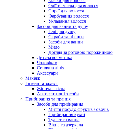
Маски для волосся
Олії та масла для волосся
Спреї для волосся
Фарбування волосся
Укладання волосся
Засоби для ванни та душу
Гелі для душу
Скраби та пілінги
Засоби для ванни
Мило
Догляд за ротовою порожниною
Дитяча косметика
Чоловікам
Сонячна лінія
Аксесуари
Макіяж
Гігієна та захист
Жіноча гігієна
Антисептичні засоби
Прибирання та прання
Засоби для прибирання
Миття посуду, фруктів / овочів
Прибирання кухні
Туалет та ванна
Вікна та дзеркала