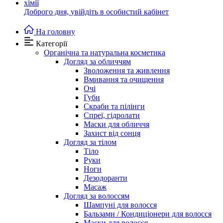
Доброго дня,
увійдіть в особистий кабінет
На головну
Категорії
Органічна та натуральна косметика
Догляд за обличчям
Зволоження та живлення
Вмивання та очищення
Очі
Губи
Скраби та пілінги
Спреї, гідролати
Маски для обличчя
Захист від сонця
Догляд за тілом
Тіло
Руки
Ноги
Дезодоранти
Масаж
Догляд за волоссям
Шампуні для волосся
Бальзами / Кондиціонери для волосся
Маски для волосся