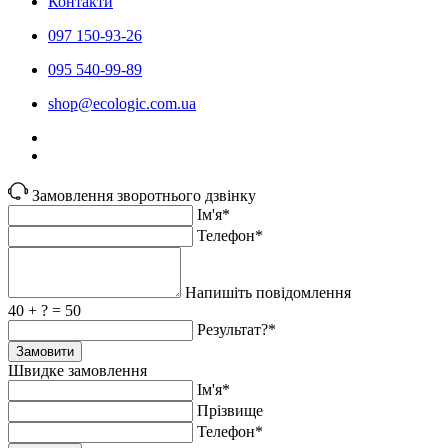
Контакти
097 150-93-26
095 540-99-89
shoр@ecologic.com.ua
Замовлення зворотнього дзвінку
Ім'я*
Телефон*
Напишіть повідомлення
40 + ? = 50
Результат?*
Замовити
Швидке замовлення
Ім'я*
Прiзвище
Телефон*