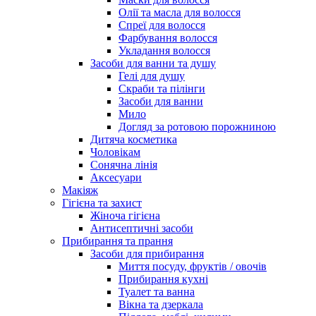
Олії та масла для волосся
Спреї для волосся
Фарбування волосся
Укладання волосся
Засоби для ванни та душу
Гелі для душу
Скраби та пілінги
Засоби для ванни
Мило
Догляд за ротовою порожниною
Дитяча косметика
Чоловікам
Сонячна лінія
Аксесуари
Макіяж
Гігієна та захист
Жіноча гігієна
Антисептичні засоби
Прибирання та прання
Засоби для прибирання
Миття посуду, фруктів / овочів
Прибирання кухні
Туалет та ванна
Вікна та дзеркала