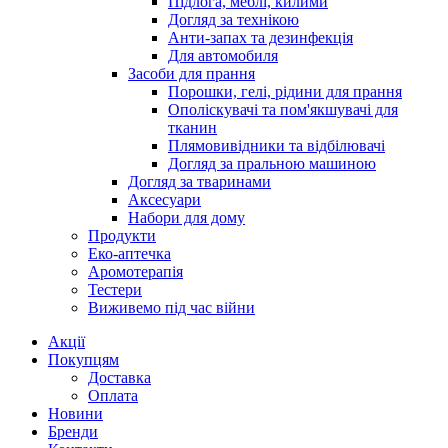
Підлога, меблі, килими
Догляд за технікою
Анти-запах та дезинфекція
Для автомобиля
Засоби для прання
Порошки, гелі, рідини для прання
Ополіскувачі та пом'якшувачі для
тканин
Плямовивідники та відбілювачі
Догляд за пральною машиною
Догляд за тваринами
Аксесуари
Набори для дому
Продукти
Еко-аптечка
Аромотерапія
Тестери
Виживемо під час війни
Акції
Покупцям
Доставка
Оплата
Новини
Бренди