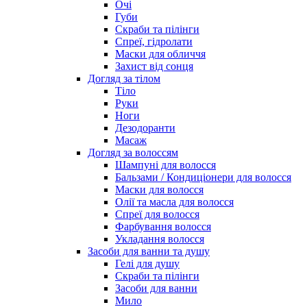
Очі
Губи
Скраби та пілінги
Спреї, гідролати
Маски для обличчя
Захист від сонця
Догляд за тілом
Тіло
Руки
Ноги
Дезодоранти
Масаж
Догляд за волоссям
Шампуні для волосся
Бальзами / Кондиціонери для волосся
Маски для волосся
Олії та масла для волосся
Спреї для волосся
Фарбування волосся
Укладання волосся
Засоби для ванни та душу
Гелі для душу
Скраби та пілінги
Засоби для ванни
Мило