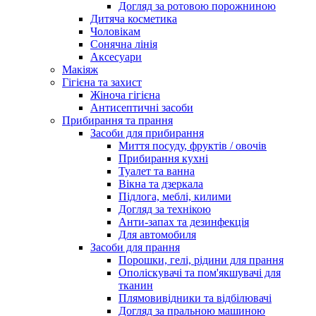
Догляд за ротовою порожниною
Дитяча косметика
Чоловікам
Сонячна лінія
Аксесуари
Макіяж
Гігієна та захист
Жіноча гігієна
Антисептичні засоби
Прибирання та прання
Засоби для прибирання
Миття посуду, фруктів / овочів
Прибирання кухні
Туалет та ванна
Вікна та дзеркала
Підлога, меблі, килими
Догляд за технікою
Анти-запах та дезинфекція
Для автомобиля
Засоби для прання
Порошки, гелі, рідини для прання
Ополіскувачі та пом'якшувачі для
тканин
Плямовивідники та відбілювачі
Догляд за пральною машиною