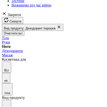
Тестери
Виживемо під час війни
Закрити
Скинути
Вид продукту: Дезодорант порошок
Очистити всі
Тіло
Руки
Ноги
Дезодоранти
Масаж
Косметика для
Всі
ніг
тіла
Вид продукту