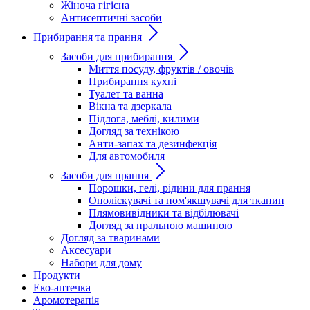
Жіноча гігієна
Антисептичні засоби
Прибирання та прання
Засоби для прибирання
Миття посуду, фруктів / овочів
Прибирання кухні
Туалет та ванна
Вікна та дзеркала
Підлога, меблі, килими
Догляд за технікою
Анти-запах та дезинфекція
Для автомобиля
Засоби для прання
Порошки, гелі, рідини для прання
Ополіскувачі та пом'якшувачі для тканин
Плямовивідники та відбілювачі
Догляд за пральною машиною
Догляд за тваринами
Аксесуари
Набори для дому
Продукти
Еко-аптечка
Аромотерапія