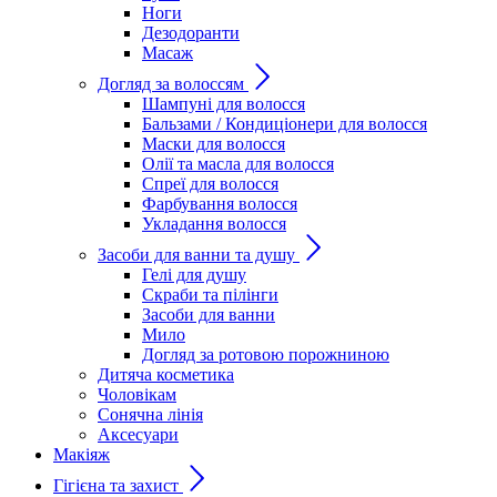
Ноги
Дезодоранти
Масаж
Догляд за волоссям
Шампуні для волосся
Бальзами / Кондиціонери для волосся
Маски для волосся
Олії та масла для волосся
Спреї для волосся
Фарбування волосся
Укладання волосся
Засоби для ванни та душу
Гелі для душу
Скраби та пілінги
Засоби для ванни
Мило
Догляд за ротовою порожниною
Дитяча косметика
Чоловікам
Сонячна лінія
Аксесуари
Макіяж
Гігієна та захист