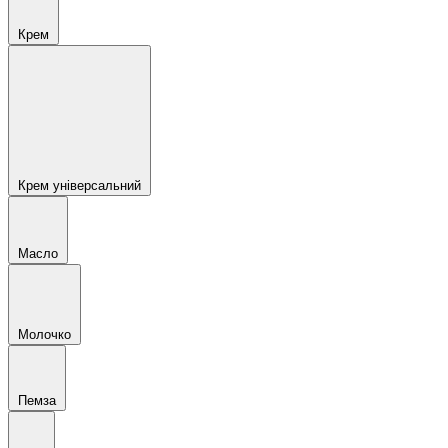
Крем
Крем універсальний
Масло
Молочко
Пемза