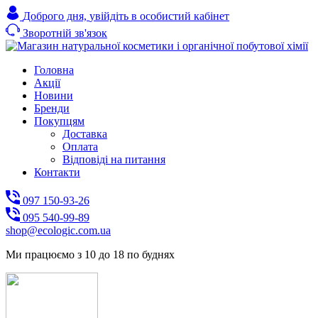
Доброго дня,
увійдіть в особистий кабінет
Зворотній зв'язок
Головна
Акції
Новини
Бренди
Покупцям
Доставка
Оплата
Відповіді на питання
Контакти
097 150-93-26
095 540-99-89
shoр@ecologic.com.ua
Ми працюємо з 10 до 18 по буднях