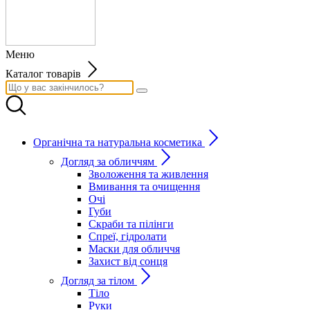
Меню
Каталог товарів
Органічна та натуральна косметика
Догляд за обличчям
Зволоження та живлення
Вмивання та очищення
Очі
Губи
Скраби та пілінги
Спреї, гідролати
Маски для обличчя
Захист від сонця
Догляд за тілом
Тіло
Руки